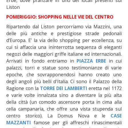
Erbe, dove pranzare in uno dei locali presenti sul
Liston
POMERIGGIO: SHOPPING NELLE VIE DEL CENTRO
Ripartendo dal Liston percorriamo via Mazzini, una
delle più antiche e prestigiose strade pedonali
d’Europa. E’ la via dello shopping per eccellenza, su
cui si affaccia una ininterrotta sequenza di eleganti
negozi delle maggiori griffe italiane ed internazionali.
Arrivati in fondo entriamo in
PIAZZA ERBE
in cui
palazzi, torri e statue sono testimonianze di varie
epoche, che sovrapponendosi hanno creato uno
degli angoli più belli d'Italia. Ci sono il Palazzo della
Ragione con la
TORRE DEI LAMBERTI
eretta nel 1172
e varie volte innalzata sino a diventare la più alta
della città (un comodo ascensore porta in cima alla
cella campanaria, che offre una vista stupenda sul
centro storico). La Domus Nova e le
CASE
MAZZANTI
famose per gli affreschi rinascimentali