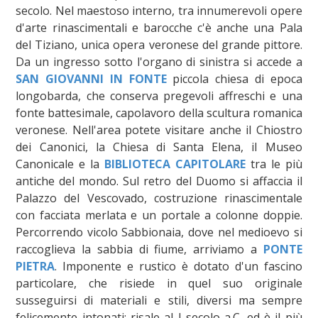
secolo. Nel maestoso interno, tra innumerevoli opere
d'arte rinascimentali e barocche c'è anche una Pala
del Tiziano, unica opera veronese del grande pittore.
Da un ingresso sotto l'organo di sinistra si accede a
SAN GIOVANNI IN FONTE
piccola chiesa di epoca
longobarda, che conserva pregevoli affreschi e una
fonte battesimale, capolavoro della scultura romanica
veronese. Nell'area potete visitare anche il Chiostro
dei Canonici, la Chiesa di Santa Elena, il Museo
Canonicale e la
BIBLIOTECA CAPITOLARE
tra le più
antiche del mondo. Sul retro del Duomo si affaccia il
Palazzo del Vescovado, costruzione rinascimentale
con facciata merlata e un portale a colonne doppie.
Percorrendo vicolo Sabbionaia, dove nel medioevo si
raccoglieva la sabbia di fiume, arriviamo a
PONTE
PIETRA
. Imponente e rustico è dotato d'un fascino
particolare, che risiede in quel suo originale
susseguirsi di materiali e stili, diversi ma sempre
felicemente intonati; risale al I secolo a.C. ed è il più