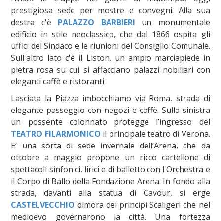
prestigiosa sede per mostre e convegni. Alla sua
destra c'è
PALAZZO BARBIERI
un monumentale
edificio in stile neoclassico, che dal 1866 ospita gli
uffici del Sindaco e le riunioni del Consiglio Comunale.
Sull'altro lato c'è il Liston, un ampio marciapiede in
pietra rosa su cui si affacciano palazzi nobiliari con
eleganti caffè e ristoranti
Lasciata la Piazza imbocchiamo via Roma, strada di
elegante passeggio con negozi e caffè. Sulla sinistra
un possente colonnato protegge l’ingresso del
TEATRO FILARMONICO
il principale teatro di Verona.
E’ una sorta di sede invernale dell’Arena, che da
ottobre a maggio propone un ricco cartellone di
spettacoli sinfonici, lirici e di balletto con l'Orchestra e
il Corpo di Ballo della Fondazione Arena. In fondo alla
strada, davanti alla statua di Cavour, si erge
CASTELVECCHIO
dimora dei principi Scaligeri che nel
medioevo governarono la città. Una fortezza