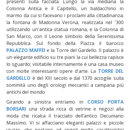
presenti sulla facciata. Lungo la via mediana la
Colonna Antica e il Capitello, un baldacchino in
marmo da cui si facevano i proclami alla cittadinanza;
la fontana di Madonna Verona, realizzata nel '300
utilizzando un'antica statua romana, e la Colonna di
San Marco, con il Leone simbolo della Serenissima
Repubblica. Sul fondo della Piazza il barocco
PALAZZO MAFFEI
e la Torre del Gardello. Il palazzo è
un elegante edificio su tre piani la cui bellezza rapisce
lo sguardo; visitabile internamente è una casa museo
con molte interessanti opere d'arte. La
TORRE DEL
GARDELLO
è del XIII secolo e dal 1370 accoglie sulla
sommità uno degli orologi meccanici a campana più
antichi del mondo
Girando a sinistra entriamo in
CORSO PORTA
BORSARI
una strada ricca di vetrine e negozi alla
moda che ricalca il tracciato dell’antico Decumano
Massimo. Vi si affacciano eleganti palazzi e piccole
viuzze, che portano ad angoli molto caratteristici