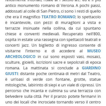
antico monumento romano di Verona. A pochi passi,
addossati al colle di San Pietro, ci sono i resti di quello
che era il magnifico
TEATRO ROMANO
; lo spettacolo
è incantevole, con pezzi di muraglioni a vista e
terrazze insinuate nella collina, da cui spuntano
chiese e conventi medievali. Recuperato nell'800,
ospita in estate una rassegna con spettacoli teatrali e
concerti jazz. Un biglietto di ingresso consente di
visitarne l’interno e di accedere al
MUSEO
ARCHEOLOGICO
in cui sono esposti vasi, mosaici,
sculture, gioielli, iscrizioni sacre e sepolcrali di epoca
romana. La mattinata si conclude a
GIARDINO
GIUSTI
: distante poche centinaia di metri dal Teatro,
è un’oasi di verde con fontane, grotte, statue
mitologiche, labirinto di siepi e un viale di cipressi. Un
percorso che incanta e culmina su una terrazza con
belvedere sulla città. Per il pranzo potete fermarvi in
uno dei locali che incrociate tornando verso il centro