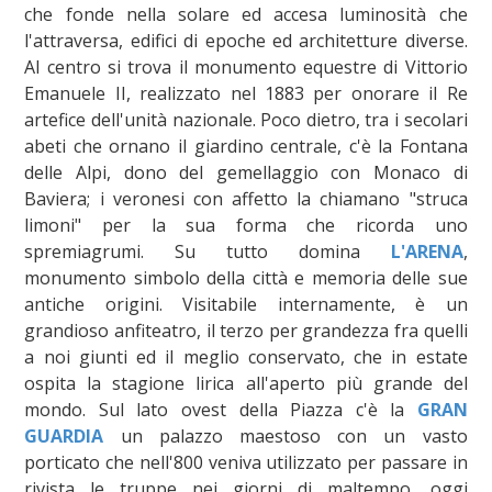
che fonde nella solare ed accesa luminosità che
l'attraversa, edifici di epoche ed architetture diverse.
Al centro si trova il monumento equestre di Vittorio
Emanuele II, realizzato nel 1883 per onorare il Re
artefice dell'unità nazionale. Poco dietro, tra i secolari
abeti che ornano il giardino centrale, c'è la Fontana
delle Alpi, dono del gemellaggio con Monaco di
Baviera; i veronesi con affetto la chiamano "struca
limoni" per la sua forma che ricorda uno
spremiagrumi. Su tutto domina
L'ARENA
,
monumento simbolo della città e memoria delle sue
antiche origini. Visitabile internamente, è un
grandioso anfiteatro, il terzo per grandezza fra quelli
a noi giunti ed il meglio conservato, che in estate
ospita la stagione lirica all'aperto più grande del
mondo. Sul lato ovest della Piazza c'è la
GRAN
GUARDIA
un palazzo maestoso con un vasto
porticato che nell'800 veniva utilizzato per passare in
rivista le truppe nei giorni di maltempo, oggi