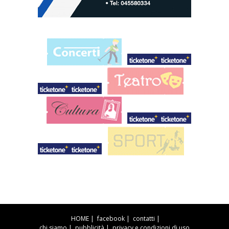
HOME
|
facebook
|
contatti
|
chi siamo
|
pubblicità
|
privacy e condizioni di uso