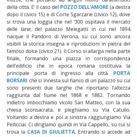
della città. E’ il caso del
POZZO DELL’AMORE
(a destra
dopo il civico 15) e di Corte Sgarzarie (civico 12), dove
si trova una loggia che nel ‘300 ospitava il mercato
delle lane; del palazzo Melegatti in cui nel 1894
nacque il Pandoro di Verona, su cui sono ancora
visibili la storica insegna e riproduzioni in pietra del
famoso dolce (civico 21). Il Corso si allarga nella parte
finale, formando una piazza in corrispondenza
dell'edificio che in epoca romana costituiva la
principale porta di ingresso alla città.
PORTA
BORSARI
che si innesta sul fianco di un palazzo su cui
sono presenti due targhe che riportano l’altezza
raggiunta dal fiume nel 1868 e 1882. Tornando
indietro imbocchiamo vicolo San Matteo, con la sua
chiesa sconsacrata, e pieghiamo su Via Catullo.
Voltando a destra e poi a sinistra raggiungiamo Via
Pellicciai. Ci dirigiamo quindi in Via Cappello, su cui si
trova la
CASA DI GIULIETTA
. Entrando si accede ad