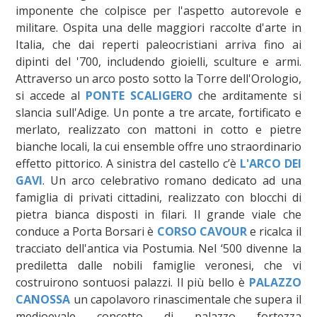
imponente che colpisce per l'aspetto autorevole e
militare. Ospita una delle maggiori raccolte d'arte in
Italia, che dai reperti paleocristiani arriva fino ai
dipinti del '700, includendo gioielli, sculture e armi.
Attraverso un arco posto sotto la Torre dell'Orologio,
si accede al
PONTE SCALIGERO
che arditamente si
slancia sull'Adige. Un ponte a tre arcate, fortificato e
merlato, realizzato con mattoni in cotto e pietre
bianche locali, la cui ensemble offre uno straordinario
effetto pittorico. A sinistra del castello c’è
L'ARCO DEI
GAVI
. Un arco celebrativo romano dedicato ad una
famiglia di privati cittadini, realizzato con blocchi di
pietra bianca disposti in filari. Il grande viale che
conduce a Porta Borsari è
CORSO CAVOUR
e ricalca il
tracciato dell'antica via Postumia. Nel ‘500 divenne la
prediletta dalle nobili famiglie veronesi, che vi
costruirono sontuosi palazzi. Il più bello è
PALAZZO
CANOSSA
un capolavoro rinascimentale che supera il
medioevale concetto di palazzo fortezza