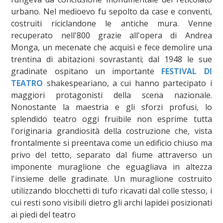
urbano. Nel medioevo fu sepolto da case e conventi,
costruiti riciclandone le antiche mura. Venne
recuperato nell'800 grazie all'opera di Andrea
Monga, un mecenate che acquisì e fece demolire una
trentina di abitazioni sovrastanti; dal 1948 le sue
gradinate ospitano un importante
FESTIVAL DI
TEATRO
shakespeariano, a cui hanno partecipato i
maggiori protagonisti della scena nazionale.
Nonostante la maestria e gli sforzi profusi, lo
splendido teatro oggi fruibile non esprime tutta
l'originaria grandiosità della costruzione che, vista
frontalmente si preentava come un edificio chiuso ma
privo del tetto, separato dal fiume attraverso un
imponente muraglione che eguagliava in altezza
l'insieme delle gradinate. Un muraglione costruito
utilizzando blocchetti di tufo ricavati dal colle stesso, i
cui resti sono visibili dietro gli archi lapidei posizionati
ai piedi del teatro