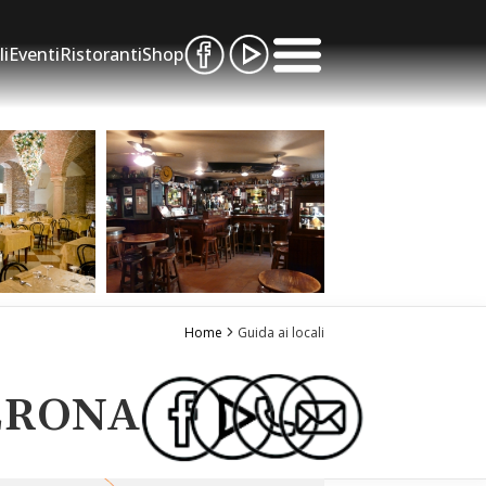
li
Eventi
Ristoranti
Shop
Home
Guida ai locali
VERONA