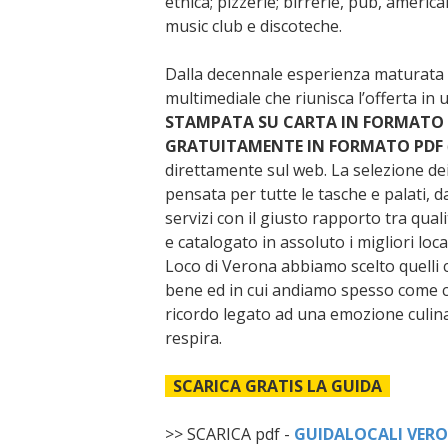
etnica; pizzerie; birrerie, pub, american
music club e discoteche.
Dalla decennale esperienza maturata co
multimediale che riunisca l’offerta in 
STAMPATA SU CARTA IN FORMATO T
GRATUITAMENTE IN FORMATO PDF
direttamente sul web. La selezione dei
pensata per tutte le tasche e palati, da 
servizi con il giusto rapporto tra qua
e catalogato in assoluto i migliori loc
Loco di Verona abbiamo scelto quelli 
bene ed in cui andiamo spesso come cl
ricordo legato ad una emozione culinari
respira.
SCARICA GRATIS LA GUIDA
>> SCARICA pdf -
GUIDALOCALI VERO