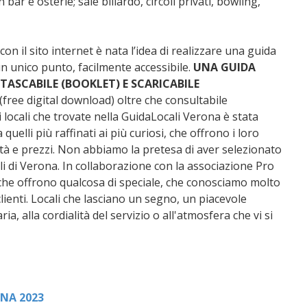
 bar e osterie; sale biliardo, circoli privati, bowling,
n il sito internet è nata l’idea di realizzare una guida
un unico punto, facilmente accessibile.
UNA GUIDA
ASCABILE (BOOKLET) E S
CARICABILE
(free digital download) oltre che consultabile
 locali che trovate nella GuidaLocali Verona è stata
quelli più raffinati ai più curiosi, che offrono i loro
lità e prezzi. Non abbiamo la pretesa di aver selezionato
ali di Verona. In collaborazione con la associazione Pro
che offrono qualcosa di speciale, che conosciamo molto
ienti. Locali che lasciano un segno, un piacevole
a, alla cordialità del servizio o all'atmosfera che vi si
NA 2023