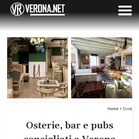
Home
Drink
Osterie, bar e pubs