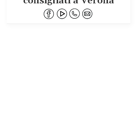
consigliati a Verona