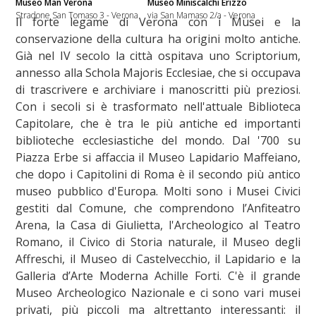
Museo Man Verona
Museo Miniscalchi Erizzo
Stradone San Tomaso 3 - Verona
via San Mamaso 2/a - Verona
Il forte legame di Verona con i Musei e la
conservazione della cultura ha origini molto antiche.
Già nel IV secolo la città ospitava uno Scriptorium,
annesso alla Schola Majoris Ecclesiae, che si occupava
di trascrivere e archiviare i manoscritti più preziosi.
Con i secoli si è trasformato nell'attuale Biblioteca
Capitolare, che è tra le più antiche ed importanti
biblioteche ecclesiastiche del mondo. Dal '700 su
Piazza Erbe si affaccia il Museo Lapidario Maffeiano,
che dopo i Capitolini di Roma è il secondo più antico
museo pubblico d'Europa. Molti sono i Musei Civici
gestiti dal Comune, che comprendono l’Anfiteatro
Arena, la Casa di Giulietta, l'Archeologico al Teatro
Romano, il Civico di Storia naturale, il Museo degli
Affreschi, il Museo di Castelvecchio, il Lapidario e la
Galleria d’Arte Moderna Achille Forti. C'è il grande
Museo Archeologico Nazionale e ci sono vari musei
privati, più piccoli ma altrettanto interessanti: il