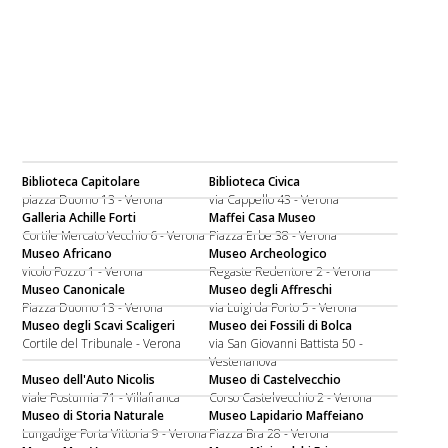
Biblioteca Capitolare
Biblioteca Civica
piazza Duomo 13 - Verona
via Cappello 43 - Verona
Galleria Achille Forti
Maffei Casa Museo
Cortile Mercato Vecchio 6 - Verona
Piazza Erbe 38 - Verona
Museo Africano
Museo Archeologico
vicolo Pozzo 1 - Verona
Regaste Redentore 2 - Verona
Museo Canonicale
Museo degli Affreschi
Piazza Duomo 13 - Verona
via Luigi da Porto 5 - Verona
Museo degli Scavi Scaligeri
Museo dei Fossili di Bolca
Cortile del Tribunale - Verona
via San Giovanni Battista 50 -
Vestenanova
Museo dell'Auto Nicolis
Museo di Castelvecchio
viale Postumia 71 - Villafranca
Corso Castelvecchio 2 - Verona
Museo di Storia Naturale
Museo Lapidario Maffeiano
Lungadige Porta Vittoria 9 - Verona
Piazza Bra 28 - Verona