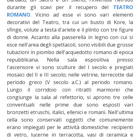
durante gli scavi per il recupero del
TEATRO
ROMANO
. Vicino ad esse vi sono vari elementi
decorativi del Teatro, tra cui un busto di Kore, la
sfinge, volute a testa d'ariete e il plinto con tre figure
di donne. Accanto alla passerella in legno con cui si
esce nell'area degli spettacoli, sono visibili due grosse
tubazioni in piombo dell'acquedotto romano di epoca
repubblicana. Nella sala espositiva presso
l'ascensore vi sono sculture del I secolo e pregiati
mosaici del II e III secolo; nelle vetrine, terrecotte dal
periodo greco (V secolo a.C.) al periodo romano.
Lungo il corridoio con ritratti marmorei che
congiunge la sala al refettorio, si aprono tre celle
conventuali: nelle prime due sono esposti vari
bronzetti etruschi, italici, ellenici e romani. Nell'ultima
cella sono conservati oggetti che comunemente
erano impiegati per le attività domestiche: recipienti
di vetro, lucerne in terracotta, vasi di ceramica e