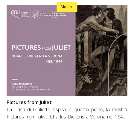
tridimensionali con il violinista Giovanni Andrea Zanon e
Mostre
l’Orchestra dell’Arena di Verona nel nuovo spettacolo del
creative director Marco Balich. Da un lato la sacralità
della musica con Fondazione Arena di Verona, nota in
tutto il mondo per la qualità delle sue produzioni.
Dall’altro l’avanguardia della tecnologia di Balich Wonder
Studio leader nel live entertainment e accreditato in tutto
il mondo per le Cerimonie Olimpiche, da Rio 2016 a Fifa
Qatar 2022
Pictures from Juliet
La Casa di Giulietta ospita, al quarto piano, la mostra
Pictures from Juliet (Charles Dickens a Verona nel 1844)
curata da Fausta Piccoli e Andrea Tenca. Nel novembre
1844 lo scrittore inglese Charles Dickens venne in visita a