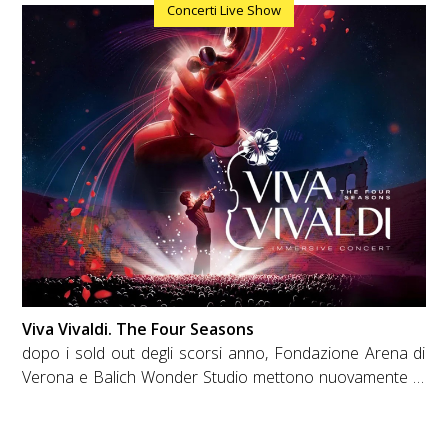
Concerti Live Show
Verona. Un evento speciale che unisce due eccellenze
della cultura italiana: da una parte uno dei titoli più
rappresentativi della commedia musicale nazionale,
dall’altra la stupenda Arena, uno dei palcoscenici più
prestigiosi al mondo. Con Giovanni Scifoni nel ruolo di
Don Silvestro e Lorella Cuccarini nel ruolo di
Consolazione
Viva Vivaldi. The Four Seasons
dopo i sold out degli scorsi anno, Fondazione Arena di
Verona e Balich Wonder Studio mettono nuovamente in
scena lo spettacolo “ Viva Vivaldi. The Four Seasons”. Un
grande concerto immersivo con proiezioni