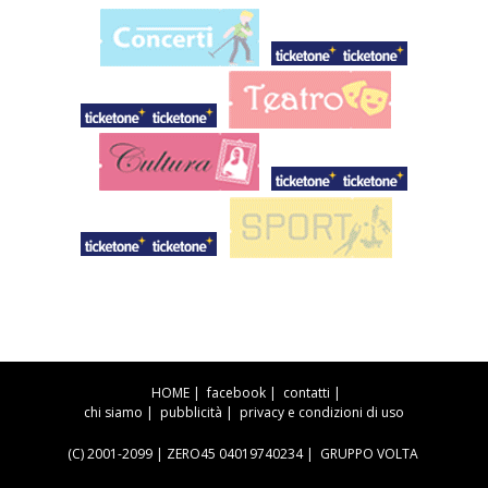
HOME
|
facebook
|
contatti
|
chi siamo
|
pubblicità
|
privacy e condizioni di uso
(C) 2001-2099 | ZERO45 04019740234 |
GRUPPO VOLTA