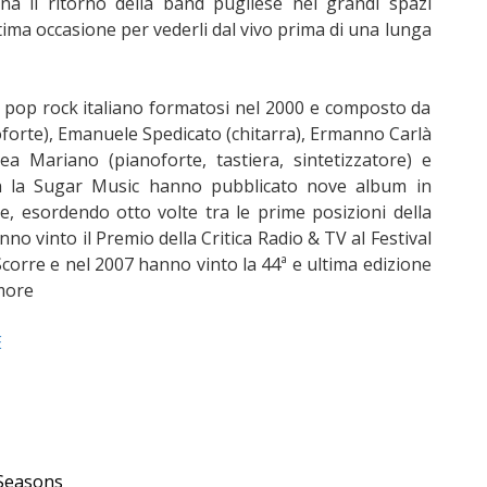
gna il ritorno della band pugliese nei grandi spazi
ltima occasione per vederli dal vivo prima di una lunga
pop rock italiano formatosi nel 2000 e composto da
noforte), Emanuele Spedicato (chitarra), Ermanno Carlà
ea Mariano (pianoforte, tastiera, sintetizzatore) e
n la Sugar Music hanno pubblicato nove album in
e, esordendo otto volte tra le prime posizioni della
anno vinto il Premio della Critica Radio & TV al Festival
orre e nel 2007 hanno vinto la 44ª e ultima edizione
Amore
E
 Seasons