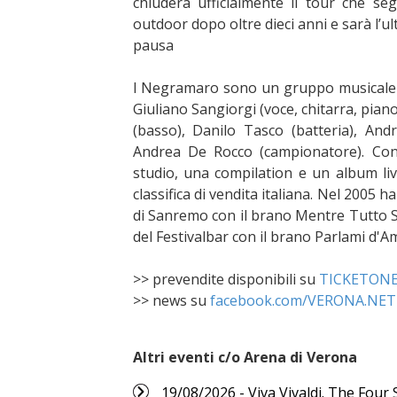
chiuderà ufficialmente il tour che se
outdoor dopo oltre dieci anni e sarà l’u
pausa
I Negramaro sono un gruppo musicale 
Giuliano Sangiorgi (voce, chitarra, pia
(basso), Danilo Tasco (batteria), Andr
Andrea De Rocco (campionatore). Co
studio, una compilation e un album liv
classifica di vendita italiana. Nel 2005 h
di Sanremo con il brano Mentre Tutto Sc
del Festivalbar con il brano Parlami d'
>> prevendite disponibili su
TICKETON
>> news su
facebook.com/VERONA.NET
Altri eventi c/o Arena di Verona
19/08/2026 - Viva Vivaldi. The Four