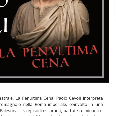
eatrale, La Penultima Cena, Paolo Cevoli interpreta
romagnolo nella Roma imperiale, coinvolto in una
alestina. Tra episodi esilaranti, battute fulminanti e