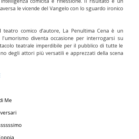
intelligenza comicità e riflessione. Il risultato è un
raversa le vicende del Vangelo con lo sguardo ironico
al teatro comico d’autore, La Penultima Cena è un
 l'umorismo diventa occasione per interrogarsi su
acolo teatrale imperdibile per il pubblico di tutte le
 degli attori più versatili e apprezzati della scena
E
di Me
versari
ssssssimo
Coppia