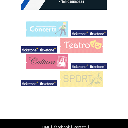
HOME
|
facebook
|
contatti
|