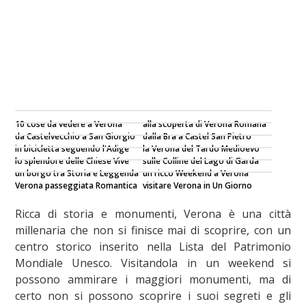
10 cose da vedere a Verona
alla scoperta di Verona Romana
da Castelvecchio a San Giorgio
dalla Bra a Castel San Pietro
in bicicletta seguendo l'Adige
la Verona del Tardo Medioevo
lo splendore delle Chiese Vive
sulle Colline del Lago di Garda
un borgo tra Storia e Leggenda
un ricco Weekend a Verona
Verona passeggiata Romantica
visitare Verona in Un Giorno
Ricca di storia e monumenti, Verona è una città
millenaria che non si finisce mai di scoprire, con un
centro storico inserito nella Lista del Patrimonio
Mondiale Unesco. Visitandola in un weekend si
possono ammirare i maggiori monumenti, ma di
certo non si possono scoprire i suoi segreti e gli