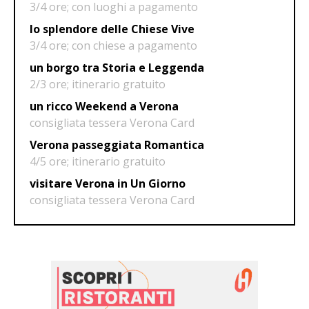
3/4 ore; con luoghi a pagamento
lo splendore delle Chiese Vive
3/4 ore; con chiese a pagamento
un borgo tra Storia e Leggenda
2/3 ore; itinerario gratuito
un ricco Weekend a Verona
consigliata tessera Verona Card
Verona passeggiata Romantica
4/5 ore; itinerario gratuito
visitare Verona in Un Giorno
consigliata tessera Verona Card