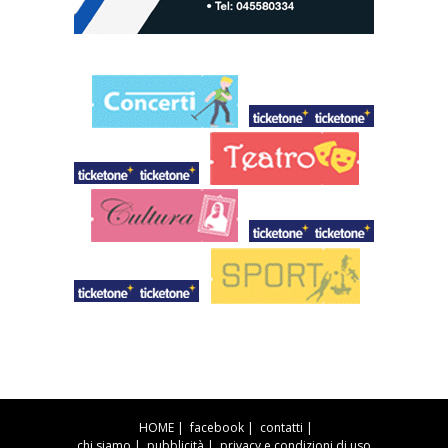
HOME
|
facebook
|
contatti
|
chi siamo
|
pubblicità
|
privacy e condizioni di uso