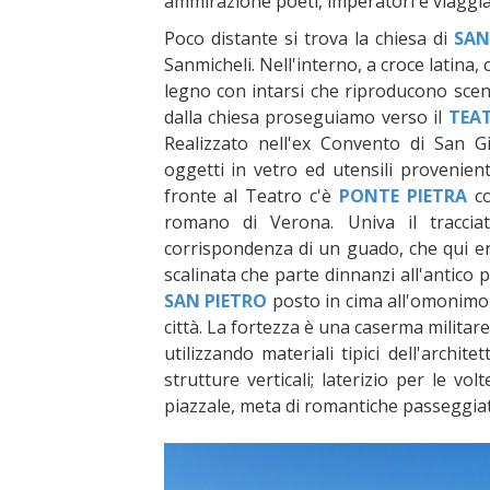
ammirazione poeti, imperatori e viaggia
Poco distante si trova la chiesa di
SAN
Sanmicheli. Nell'interno, a croce latin
legno con intarsi che riproducono scene
dalla chiesa proseguiamo verso il
TEA
Realizzato nell'ex Convento di San Gi
oggetti in vetro ed utensili provenienti
fronte al Teatro c'è
PONTE PIETRA
c
romano di Verona. Univa il tracciat
corrispondenza di un guado, che qui er
scalinata che parte dinnanzi all'antico
SAN PIETRO
posto in cima all'omonimo c
città. La fortezza è una caserma militare 
utilizzando materiali tipici dell'archi
strutture verticali; laterizio per le vo
piazzale, meta di romantiche passeggiate