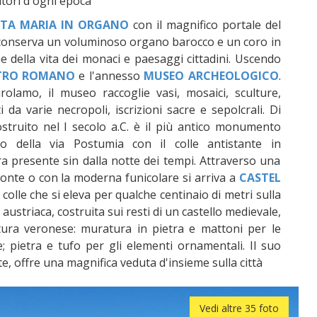
tori d'ogni epoca
TA MARIA IN ORGANO
con il magnifico portale del
a, conserva un voluminoso organo barocco e un coro in
 della vita dei monaci e paesaggi cittadini. Uscendo
TRO ROMANO
e l'annesso
MUSEO ARCHEOLOGICO
.
rolamo, il museo raccoglie vasi, mosaici, sculture,
 da varie necropoli, iscrizioni sacre e sepolcrali. Di
ostruito nel I secolo a.C. è il più antico monumento
o della via Postumia con il colle antistante in
a presente sin dalla notte dei tempi. Attraverso una
 ponte o con la moderna funicolare si arriva a
CASTEL
olle che si eleva per qualche centinaio di metri sulla
austriaca, costruita sui resti di un castello medievale,
tettura veronese: muratura in pietra e mattoni per le
lte; pietra e tufo per gli elementi ornamentali. Il suo
, offre una magnifica veduta d'insieme sulla città
Vedi altre 35 foto