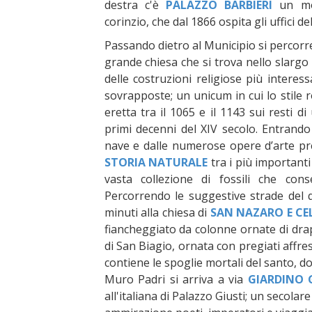
destra c'è
PALAZZO BARBIERI
un mon
corinzio, che dal 1866 ospita gli uffici 
Passando dietro al Municipio si percorr
grande chiesa che si trova nello slargo
delle costruzioni religiose più intere
sovrapposte; un unicum in cui lo stile r
eretta tra il 1065 e il 1143 sui resti d
primi decenni del XIV secolo. Entrando 
nave e dalle numerose opere d’arte pre
STORIA NATURALE
tra i più importanti
vasta collezione di fossili che con
Percorrendo le suggestive strade del q
minuti alla chiesa di
SAN NAZARO E CE
fiancheggiato da colonne ornate di drap
di San Biagio, ornata con pregiati affre
contiene le spoglie mortali del santo, 
Muro Padri si arriva a via
GIARDINO 
all'italiana di Palazzo Giusti; un secolar