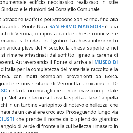
umentale edificio neoclassico realizzato in stile
del Sindaco e le riunioni del Consiglio Comunale
e Stradone Maffei e poi Stradone San Fermo, fino alla
 davanti a Ponte Navi.
SAN FERMO MAGGIORE
è una
ssanti di Verona, composta da due chiese connesse e
omanico si fonde con il gotico. La chiesa inferiore fu
i un'antica pieve del V secolo; la chiesa superiore nei
si rimane affascinati dal soffitto ligneo a carena di
senti. Attraversando il Ponte si arriva al
MUSEO DI
 d'Italia per la completezza del materiale raccolto e la
serva, con molti esemplari provenienti da Bolca.
uartiere universitario di Veronetta, arriviamo in 10
LSO
cinta da un muraglione con un massiccio portale
pi. Nel suo interno si trova la spettacolare Cappella
schi in un turbine variopinto di notevole bellezza, che
donate da un cavaliere crociato. Proseguendo lungo via
GIUSTI
che prende il nome dallo splendido giardino
e angolo di verde di fronte alla cui bellezza rimasero in