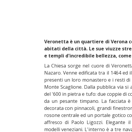
Veronetta è un quartiere di Verona co
abitati della città. Le sue viuzze str
e templi d'incredibile bellezza, come
La Chiesa sorge nel cuore di Veronetta
Nazaro. Venne edificata tra il 1464 ed 
presenti un loro monastero e i resti di
Monte Scaglione. Dalla pubblica via s
del '600 in pietra e tufo: due coppie di 
da un pesante timpano. La facciata è s
decorata con pinnacoli, grandi finestron
rosone centrale ed un portale gotico con
affresco di Paolo Ligozzi. Elegante i
modelli veneziani. L'interno è a tre nava