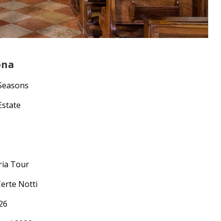
ona
 Seasons
Estate
ria Tour
Certe Notti
26