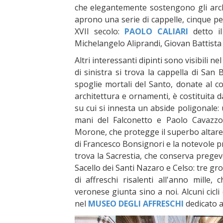
che elegantemente sostengono gli archi 
aprono una serie di cappelle, cinque per
XVII secolo:
PAOLO CALIARI
detto il
Michelangelo Aliprandi, Giovan Battista
Altri interessanti dipinti sono visibili n
di sinistra si trova la cappella di San 
spoglie mortali del Santo, donate al 
architettura e ornamenti, è costituita
su cui si innesta un abside poligonale:
mani del Falconetto e Paolo Cavazz
Morone, che protegge il superbo altare
di Francesco Bonsignori e la notevole pre
trova la Sacrestia, che conserva pregevo
Sacello dei Santi Nazaro e Celso: tre gro
di affreschi risalenti all'anno mille,
veronese giunta sino a noi. Alcuni cicli
nel
MUSEO DEGLI AFFRESCHI
dedicato al