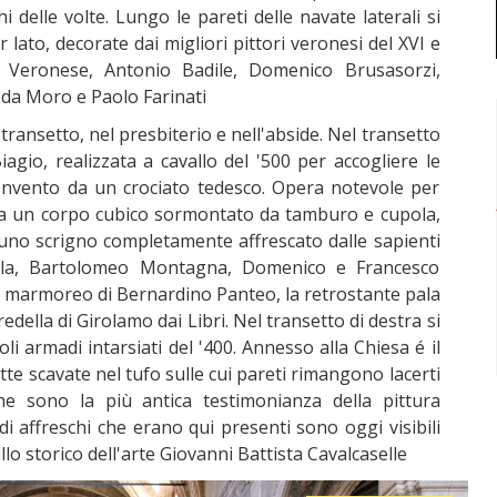
delle volte. Lungo le pareti delle navate laterali si
 lato, decorate dai migliori pittori veronesi del XVI e
 Veronese, Antonio Badile, Domenico Brusasorzi,
 da Moro e Paolo Farinati
el transetto, nel presbiterio e nell'abside. Nel transetto
Biagio, realizzata a cavallo del '500 per accogliere le
convento da un crociato tedesco. Opera notevole per
 da un corpo cubico sormontato da tamburo e cupola,
 uno scrigno completamente affrescato dalle sapienti
ola, Bartolomeo Montagna, Domenico e Francesco
 marmoreo di Bernardino Panteo, la retrostante pala
della di Girolamo dai Libri. Nel transetto di destra si
li armadi intarsiati del '400. Annesso alla Chiesa é il
tte scavate nel tufo sulle cui pareti rimangono lacerti
 che sono la più antica testimonianza della pittura
 di affreschi che erano qui presenti sono oggi visibili
lo storico dell'arte Giovanni Battista Cavalcaselle