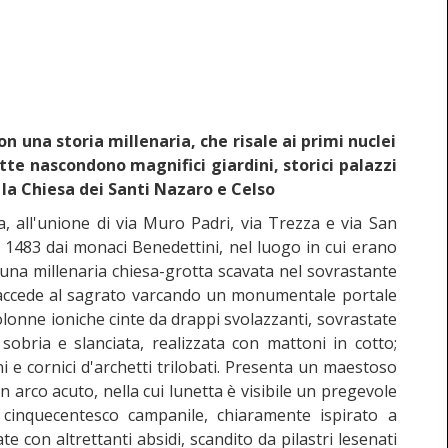
n una storia millenaria, che risale ai primi nuclei
ette nascondono magnifici giardini, storici palazzi
 la Chiesa dei Santi Nazaro e Celso
, all'unione di via Muro Padri, via Trezza e via San
il 1483 dai monaci Benedettini, nel luogo in cui erano
 una millenaria chiesa-grotta scavata nel sovrastante
i accede al sagrato varcando un monumentale portale
colonne ioniche cinte da drappi svolazzanti, sovrastate
obria e slanciata, realizzata con mattoni in cotto;
i e cornici d'archetti trilobati. Presenta un maestoso
 arco acuto, nella cui lunetta è visibile un pregevole
l cinquecentesco campanile, chiaramente ispirato a
te con altrettanti absidi, scandito da pilastri lesenati