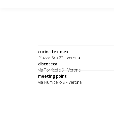
cucina tex-mex
Piazza Bra 22 - Verona
discoteca
via Torricelle 9 - Verona
meeting point
via Fiumicello 9 - Verona