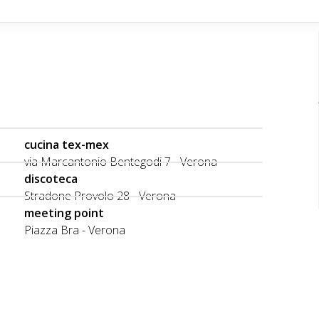
cucina tex-mex
via Marcantonio Bentegodi 7 - Verona
discoteca
Stradone Provolo 28 - Verona
meeting point
Piazza Bra - Verona