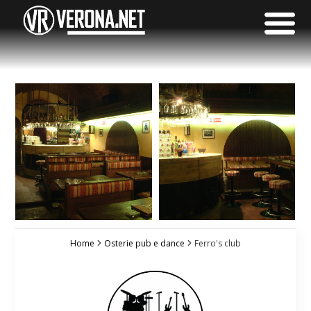
Home
Osterie pub e dance
Ferro's club