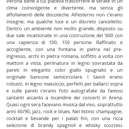
Verona Bene a cui piaceva trascorrere le serate in un
clima coinvolgente e divertente, ma senza gli
affollamenti delle discoteche. All’esterno non c’erano
insegne, ma qualche luce e un discreto cancelletto.
Dentro un ambiente non molto grande, disposto su
due sale incastonate in una costruzione del ‘600 con
una capienza di 100, 150 persone. Raffinato e
accogliente, con una fontana in pietra nel pre-
ingresso, archi in pietra romana, soffitto a volta con
mattoni a vista, perlinatura in legno sovrastata da
pareti in eleganto color giallo spugnato e un
originale bancone semicircolare. I tavoli erano
robusti, in legno massiccio, perfetti per ballarci sopra
e sulle pareti c’erano foto autografate da famosi
cantanti accanto a locandine dei concerti in Arena.
Quasi ogni sera facevano musica dal vivo, soprattutto
anni 60/90, jazz, rock e blues. Nel listino champagne,
cocktail e bevande per i palati fini, con una ricca
selezione di brandy spagnoli e whisky scozzesi.