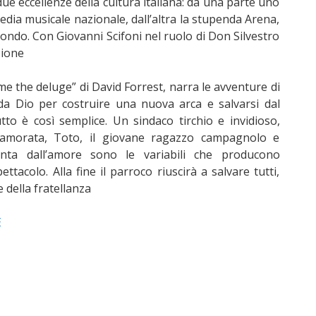
ue eccellenze della cultura italiana: da una parte uno
media musicale nazionale, dall’altra la stupenda Arena,
mondo. Con Giovanni Scifoni nel ruolo di Don Silvestro
zione
 me the deluge” di David Forrest, narra le avventure di
 da Dio per costruire una nuova arca e salvarsi dal
to è così semplice. Un sindaco tirchio e invidioso,
nnamorata, Toto, il giovane ragazzo campagnolo e
nta dall’amore sono le variabili che producono
ttacolo. Alla fine il parroco riuscirà a salvare tutti,
della fratellanza
E