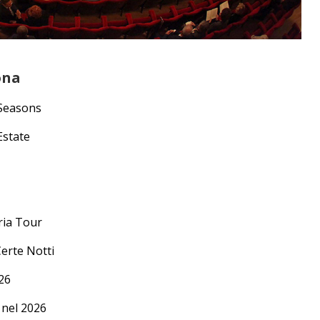
ona
 Seasons
Estate
ria Tour
Certe Notti
26
 nel 2026