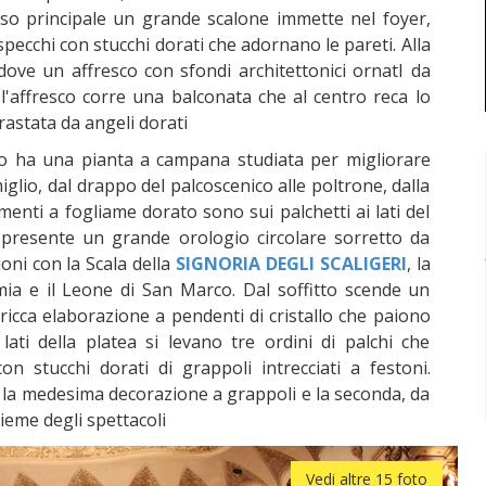
esso principale un grande scalone immette nel foyer,
specchi con stucchi dorati che adornano le pareti. Alla
dove un affresco con sfondi architettonici ornatI da
l'affresco corre una balconata che al centro reca lo
astata da angeli dorati
co ha una pianta a campana studiata per migliorare
iglio, dal drappo del palcoscenico alle poltrone, dalla
amenti a fogliame dorato sono sui palchetti ai lati del
 presente un grande orologio circolare sorretto da
ioni con la Scala della
SIGNORIA DEGLI SCALIGERI
, la
mia e il Leone di San Marco. Dal soffitto scende un
cca elaborazione a pendenti di cristallo che paiono
lati della platea si levano tre ordini di palchi che
on stucchi dorati di grappoli intrecciati a festoni.
 la medesima decorazione a grappoli e la seconda, da
ieme degli spettacoli
Vedi altre 15 foto