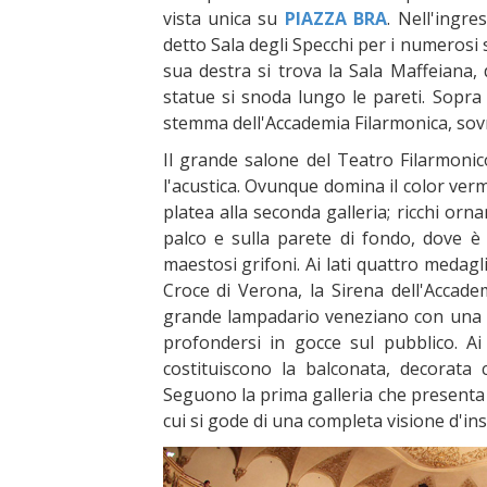
vista unica su
PIAZZA BRA
. Nell'ingr
detto Sala degli Specchi per i numerosi 
sua destra si trova la Sala Maffeiana, 
statue si snoda lungo le pareti. Sopra 
stemma dell'Accademia Filarmonica, sovr
Il grande salone del Teatro Filarmoni
l'acustica. Ovunque domina il color verm
platea alla seconda galleria; ricchi orn
palco e sulla parete di fondo, dove è
maestosi grifoni. Ai lati quattro medagl
Croce di Verona, la Sirena dell'Accade
grande lampadario veneziano con una ri
profondersi in gocce sul pubblico. Ai 
costituiscono la balconata, decorata c
Seguono la prima galleria che presenta
cui si gode di una completa visione d'ins