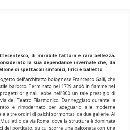
ttecentesco, di mirabile fattura e rara bellezza.
 considerato la sua dépendance invernale che, da
lone di spettacoli sinfonici, lirici e balletto
rogetto dell'architetto bolognese Francesco Galli, che
stile barocco. Terminato nel 1729 andò in fiamme nel
rogetti originali, ebbe nell'800 un tale prestigio di
 via del Teatro Filarmonico. Danneggiato durante la
urato e rimodernato per adeguarlo alle moderne
a a tre ordini di palchi sormontati da due gallerie. Al
i Mutilati o da via Roma, dove la struttura è dominata
ici del porticato, su cui scorre una balconata con una