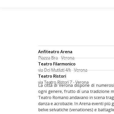
Anfiteatro Arena
Piazza Bra - Verona
Teatro Filarmonico
via Dei Mutilati 4/k - Verona
Teatro Ristori
via Teatro Ristori 7 - Verona
La città di Verona dispone di numerosi 
ogni genere, frutto di una tradizione mil
Teatro Romano andavano in scena traged
danza e acrobazie. In Arena eventi più g
belve selvatiche (venationes) e battagli