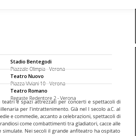
Stadio Bentegodi
Piazzale Olimpia - Verona
Teatro Nuovo
Piazza Viviani 10 - Verona
Teatro Romano
Regaste Redentore 2 - Verona
teatri e spazi attrezzati per concerti e spettacoli di
lenaria per l'intrattenimento. Già nel I secolo a.C. al
ie e commedie, accanto a celebrazioni, spettacoli di
randiosi come combattimenti tra gladiatori, cacce alle
e simulate. Nei secoli il grande anfiteatro ha ospitato