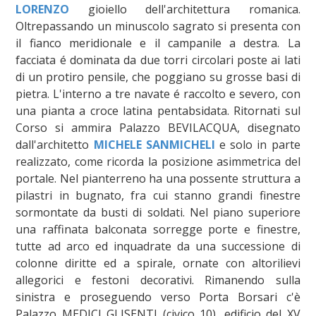
LORENZO
gioiello dell'architettura romanica.
Oltrepassando un minuscolo sagrato si presenta con
il fianco meridionale e il campanile a destra. La
facciata é dominata da due torri circolari poste ai lati
di un protiro pensile, che poggiano su grosse basi di
pietra. L'interno a tre navate é raccolto e severo, con
una pianta a croce latina pentabsidata. Ritornati sul
Corso si ammira Palazzo BEVILACQUA, disegnato
dall'architetto
MICHELE SANMICHELI
e solo in parte
realizzato, come ricorda la posizione asimmetrica del
portale. Nel pianterreno ha una possente struttura a
pilastri in bugnato, fra cui stanno grandi finestre
sormontate da busti di soldati. Nel piano superiore
una raffinata balconata sorregge porte e finestre,
tutte ad arco ed inquadrate da una successione di
colonne diritte ed a spirale, ornate con altorilievi
allegorici e festoni decorativi. Rimanendo sulla
sinistra e proseguendo verso Porta Borsari c'è
Palazzo MEDICI GLISENTI (civico 10), edificio del XV