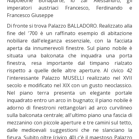
Napoleone Bonaparte, lo zar Alessandro, gli
imperatori austriaci Francesco, Ferdinando e
Francesco Giuseppe
Di fronte si trova Palazzo BALLADORO. Realizzato alla
fine del '700 è un raffinato esempio di abitazione
nobiliare dall'eleganza essenziale, con la facciata
aperta da innumerevoli finestre. Sul piano nobile è
situata una balconata che inquadra una porta
finestra, resa importante dal timpano rialzato
rispetto a quelle delle altre aperture. Al civico 42
l'interessante Palazzo MUSELLI realizzato nel XVII
secolo e modificato nel XIX con un gusto neoclassico.
Nel piano terra presenta un elegante portale
inquadrato entro un arco in bugnato; il piano nobile è
adorno di finestroni rettangolari ad arco curvilineo
sulla balconata centrale; all'ultimo piano una fascia di
mezzanino con piccole aperture e tre camini sul tetto,
dalle medioevali suggestioni che ne slanciano la
figura. Subito oltre (civico 40) c'è il maestoso Palazzo