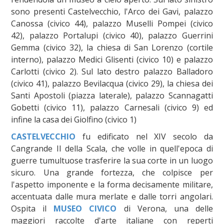
sono presenti Castelvecchio, l'Arco dei Gavi, palazzo
Canossa (civico 44), palazzo Muselli Pompei (civico
42), palazzo Portalupi (civico 40), palazzo Guerrini
Gemma (civico 32), la chiesa di San Lorenzo (cortile
interno), palazzo Medici Glisenti (civico 10) e palazzo
Carlotti (civico 2). Sul lato destro palazzo Balladoro
(civico 41), palazzo Bevilacqua (civico 29), la chiesa dei
Santi Apostoli (piazza laterale), palazzo Scannagatti
Gobetti (civico 11), palazzo Carnesali (civico 9) ed
infine la casa dei Giolfino (civico 1)
CASTELVECCHIO
fu edificato nel XIV secolo da
Cangrande II della Scala, che volle in quell'epoca di
guerre tumultuose trasferire la sua corte in un luogo
sicuro. Una grande fortezza, che colpisce per
l'aspetto imponente e la forma decisamente militare,
accentuata dalle mura merlate e dalle torri angolari.
Ospita il
MUSEO CIVICO
di Verona, una delle
maggiori raccolte d'arte italiane con reperti