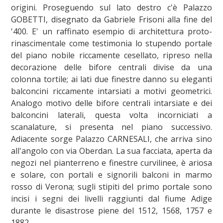
origini. Proseguendo sul lato destro c'è Palazzo
GOBETTI, disegnato da Gabriele Frisoni alla fine del
'400. E' un raffinato esempio di architettura proto-
rinascimentale come testimonia lo stupendo portale
del piano nobile riccamente cesellato, ripreso nella
decorazione delle bifore centrali divise da una
colonna tortile; ai lati due finestre danno su eleganti
balconcini riccamente intarsiati a motivi geometrici.
Analogo motivo delle bifore centrali intarsiate e dei
balconcini laterali, questa volta incorniciati a
scanalature, si presenta nel piano successivo.
Adiacente sorge Palazzo CARNESALI, che arriva sino
all'angolo con via Oberdan. La sua facciata, aperta da
negozi nel pianterreno e finestre curvilinee, è ariosa
e solare, con portali e signorili balconi in marmo
rosso di Verona; sugli stipiti del primo portale sono
incisi i segni dei livelli raggiunti dal fiume Adige
durante le disastrose piene del 1512, 1568, 1757 e
1882