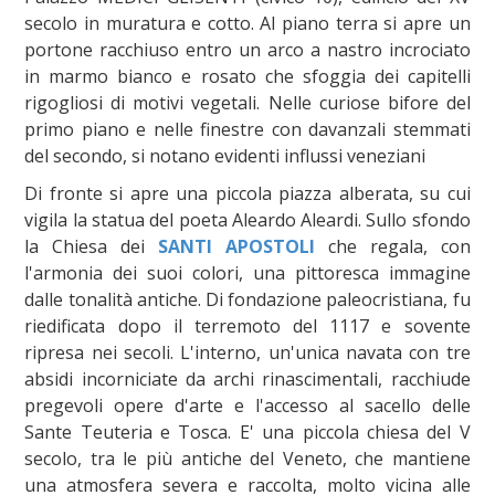
secolo in muratura e cotto. Al piano terra si apre un
portone racchiuso entro un arco a nastro incrociato
in marmo bianco e rosato che sfoggia dei capitelli
rigogliosi di motivi vegetali. Nelle curiose bifore del
primo piano e nelle finestre con davanzali stemmati
del secondo, si notano evidenti influssi veneziani
Di fronte si apre una piccola piazza alberata, su cui
vigila la statua del poeta Aleardo Aleardi. Sullo sfondo
la Chiesa dei
SANTI APOSTOLI
che regala, con
l'armonia dei suoi colori, una pittoresca immagine
dalle tonalità antiche. Di fondazione paleocristiana, fu
riedificata dopo il terremoto del 1117 e sovente
ripresa nei secoli. L'interno, un'unica navata con tre
absidi incorniciate da archi rinascimentali, racchiude
pregevoli opere d'arte e l'accesso al sacello delle
Sante Teuteria e Tosca. E' una piccola chiesa del V
secolo, tra le più antiche del Veneto, che mantiene
una atmosfera severa e raccolta, molto vicina alle