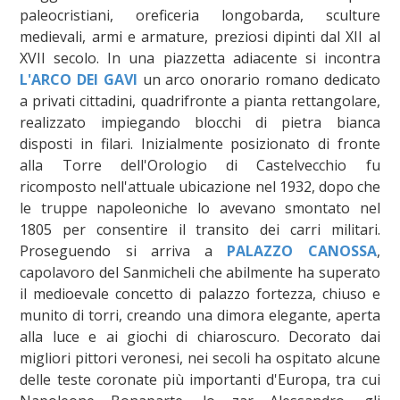
paleocristiani, oreficeria longobarda, sculture
medievali, armi e armature, preziosi dipinti dal XII al
XVII secolo. In una piazzetta adiacente si incontra
L'ARCO DEI GAVI
un arco onorario romano dedicato
a privati cittadini, quadrifronte a pianta rettangolare,
realizzato impiegando blocchi di pietra bianca
disposti in filari. Inizialmente posizionato di fronte
alla Torre dell'Orologio di Castelvecchio fu
ricomposto nell'attuale ubicazione nel 1932, dopo che
le truppe napoleoniche lo avevano smontato nel
1805 per consentire il transito dei carri militari.
Proseguendo si arriva a
PALAZZO CANOSSA
,
capolavoro del Sanmicheli che abilmente ha superato
il medioevale concetto di palazzo fortezza, chiuso e
munito di torri, creando una dimora elegante, aperta
alla luce e ai giochi di chiaroscuro. Decorato dai
migliori pittori veronesi, nei secoli ha ospitato alcune
delle teste coronate più importanti d'Europa, tra cui