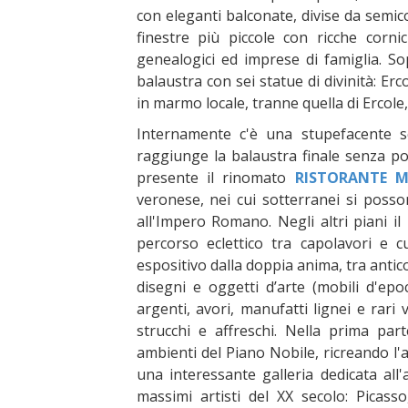
con eleganti balconate, divise da semi
finestre più piccole con ricche cornic
genealogici ed imprese di famiglia. So
balaustra con sei statue di divinità: Er
in marmo locale, tranne quella di Ercole
Internamente c'è una stupefacente sc
raggiunge la balaustra finale senza po
presente il rinomato
RISTORANTE M
veronese, nei cui sotterranei si poss
all'Impero Romano. Negli altri piani 
percorso eclettico tra capolavori e c
espositivo dalla doppia anima, tra antic
disegni e oggetti d’arte (mobili d'ep
argenti, avori, manufatti lignei e rari 
strucchi e affreschi. Nella prima par
ambienti del Piano Nobile, ricreando l'
una interessante galleria dedicata all
massimi artisti del XX secolo: Picas