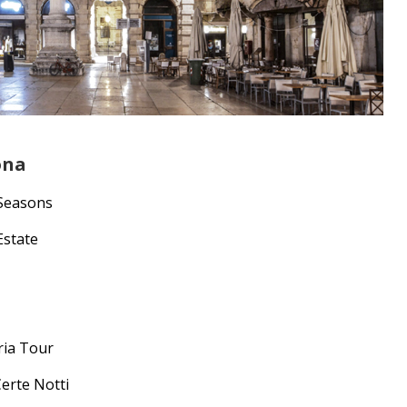
ona
 Seasons
Estate
ria Tour
Certe Notti