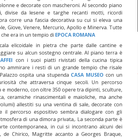
colonne e decorate con mascheroni. Al secondo piano
i, divise da lesene e targhe recanti motti, ricordi
pra corre una fascia decorativa su cui si eleva una
cole, Giove, Venere, Mercurio, Apollo e Minerva. Tutte
, che era in un tempio di
EPOCA ROMANA
ala elicoidale in pietra che parte dalle cantine e
ggiare su alcun sostegno centrale. Al piano terra è
AFFEI
con i suoi piatti rivistati della cucina tipica
ono ammirare i resti di un grande tempio che risale
il Palazzo ospita una stupenda
CASA MUSEO
con un
uriosità che attraversa cinque secoli. Un percorso
o e moderno, con oltre 350 opere tra dipinti, sculture,
oca, ceramiche rinascimentali e maioliche, ma anche
volumi) allestiti su una ventina di sale, decorate con
te il percorso espositivo sembra dialogare con gli
atmosfera di una dimora privata,. La seconda parte è
'arte contemporanea, in cui si incontrano alcuni dei
so, de Chirico, Magritte accanto a Georges Braque,