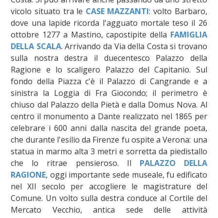
vicolo situato tra le
CASE MAZZANTI
: volto Barbaro,
dove una lapide ricorda l'agguato mortale teso il 26
ottobre 1277 a Mastino, capostipite della
FAMIGLIA
DELLA SCALA
. Arrivando da Via della Costa si trovano
sulla nostra destra il duecentesco Palazzo della
Ragione e lo scaligero Palazzo del Capitanio. Sul
fondo della Piazza c'è il Palazzo di Cangrande e a
sinistra la Loggia di Fra Giocondo; il perimetro è
chiuso dal Palazzo della Pietà e dalla Domus Nova. Al
centro il monumento a Dante realizzato nel 1865 per
celebrare i 600 anni dalla nascita del grande poeta,
che durante l'esilio da Firenze fu ospite a Verona: una
statua in marmo alta 3 metri e sorretta da piedistallo
che lo ritrae pensieroso. Il
PALAZZO DELLA
RAGIONE
, oggi importante sede museale, fu edificato
nel XII secolo per accogliere le magistrature del
Comune. Un volto sulla destra conduce al Cortile del
Mercato Vecchio, antica sede delle attività