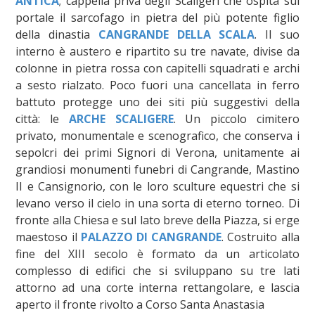
ANTICA
; cappella priva degli Scaligeri che ospita sul
portale il sarcofago in pietra del più potente figlio
della dinastia
CANGRANDE DELLA SCALA
. Il suo
interno è austero e ripartito su tre navate, divise da
colonne in pietra rossa con capitelli squadrati e archi
a sesto rialzato. Poco fuori una cancellata in ferro
battuto protegge uno dei siti più suggestivi della
città: le
ARCHE SCALIGERE
. Un piccolo cimitero
privato, monumentale e scenografico, che conserva i
sepolcri dei primi Signori di Verona, unitamente ai
grandiosi monumenti funebri di Cangrande, Mastino
II e Cansignorio, con le loro sculture equestri che si
levano verso il cielo in una sorta di eterno torneo. Di
fronte alla Chiesa e sul lato breve della Piazza, si erge
maestoso il
PALAZZO DI CANGRANDE
. Costruito alla
fine del XIII secolo è formato da un articolato
complesso di edifici che si sviluppano su tre lati
attorno ad una corte interna rettangolare, e lascia
aperto il fronte rivolto a Corso Santa Anastasia