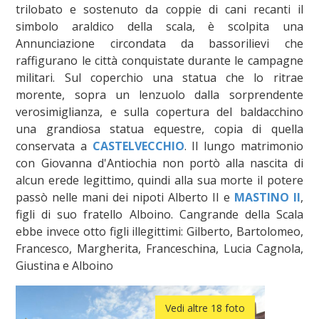
trilobato e sostenuto da coppie di cani recanti il
simbolo araldico della scala, è scolpita una
Annunciazione circondata da bassorilievi che
raffigurano le città conquistate durante le campagne
militari. Sul coperchio una statua che lo ritrae
morente, sopra un lenzuolo dalla sorprendente
verosimiglianza, e sulla copertura del baldacchino
una grandiosa statua equestre, copia di quella
conservata a
CASTELVECCHIO
. Il lungo matrimonio
con Giovanna d'Antiochia non portò alla nascita di
alcun erede legittimo, quindi alla sua morte il potere
passò nelle mani dei nipoti Alberto II e
MASTINO II
,
figli di suo fratello Alboino. Cangrande della Scala
ebbe invece otto figli illegittimi: Gilberto, Bartolomeo,
Francesco, Margherita, Franceschina, Lucia Cagnola,
Giustina e Alboino
Vedi altre 18 foto