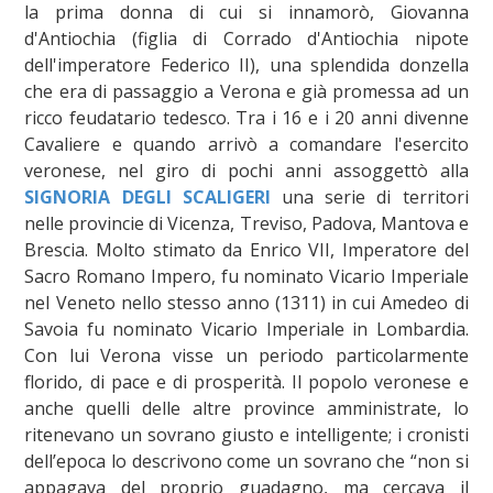
la prima donna di cui si innamorò, Giovanna
d'Antiochia (figlia di Corrado d'Antiochia nipote
dell'imperatore Federico II), una splendida donzella
che era di passaggio a Verona e già promessa ad un
ricco feudatario tedesco. Tra i 16 e i 20 anni divenne
Cavaliere e quando arrivò a comandare l'esercito
veronese, nel giro di pochi anni assoggettò alla
SIGNORIA DEGLI SCALIGERI
una serie di territori
nelle provincie di Vicenza, Treviso, Padova, Mantova e
Brescia. Molto stimato da Enrico VII, Imperatore del
Sacro Romano Impero, fu nominato Vicario Imperiale
nel Veneto nello stesso anno (1311) in cui Amedeo di
Savoia fu nominato Vicario Imperiale in Lombardia.
Con lui Verona visse un periodo particolarmente
florido, di pace e di prosperità. Il popolo veronese e
anche quelli delle altre province amministrate, lo
ritenevano un sovrano giusto e intelligente; i cronisti
dell’epoca lo descrivono come un sovrano che “non si
appagava del proprio guadagno, ma cercava il