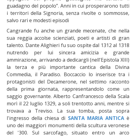
guadagno del popolo”. Anni in cui prosperarono tutti
i territori della Signoria, senza rivolte o sommosse,
salvo rari e modesti episodi
Cangrande fu anche un grande mecenate, che nella
sua reggia accolse scienziati, poeti e artisti di gran
talento. Dante Alighieri fu suo ospite dal 1312 al 1318
nutrendo per lui sincera amicizia e grande
ammirazione, arrivando a dedicargli (nell'Epistola XIII)
la terza e più importante cantica della Divina
Commedia, il Paradiso. Boccaccio lo inserisce tra i
protagonisti del Decamerone, nel settimo racconto
della prima giornata, rappresentandolo come un
saggio governante. Alberto Canfrancesco della Scala
morì il 22 luglio 1329, a soli trentotto anni, mentre si
trovava a Treviso. La sua tomba, posta sopra
l'ingresso della chiesa di
SANTA MARIA ANTICA
è
uno dei maggiori monumenti della scultura veronese
del '300. Sul sarcofago, situato entro un arco