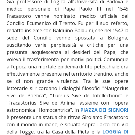
Già professore di Logica all'Università di Padova e
medico personale di Papa Paolo III nel 1545
Fracastoro venne nominato medico ufficiale del
Concilio Ecumenico di Trento. Fu per il suo referto,
redatto insieme con Balduino Balduini, che nel 1547 la
sede del Concilio venne spostata a Bologna,
suscitando varie perplessità e critiche per una
presunta acquiescenza ai desideri del Papa, che
voleva il trasferimento per motivi politici. Comunque
all'epoca una mortale epidemia di tifo petecchiale era
effettivamente presente nel territorio trentino, anche
se di non grande virulenza. Tra le sue opere
letterarie si ricordano i dialoghi filosofici "Naugerius
Sive de Poetica", "Turrius Sive de Intellectione" e
"Fracastorius Sive de Anima" assieme con l'opera
astronomica "Homocentrica". In
PIAZZA DEI SIGNORI
è presente una statua che ritrae Girolamo Fracastoro
con il mondo in mano; è situata sopra l'arco con Via
della Fogge, tra la Casa della Pietà e la
LOGGIA DI