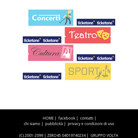
HOME
|
facebook
|
contatti
|
chi siamo
|
pubblicità
|
privacy e condizioni di uso
(C) 2001-2099 | ZERO45 04019740234 |
GRUPPO VOLTA