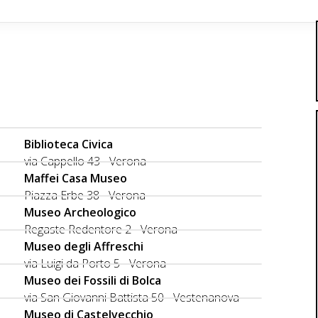
Biblioteca Civica
via Cappello 43 - Verona
Maffei Casa Museo
Piazza Erbe 38 - Verona
Museo Archeologico
Regaste Redentore 2 - Verona
Museo degli Affreschi
via Luigi da Porto 5 - Verona
Museo dei Fossili di Bolca
via San Giovanni Battista 50 - Vestenanova
Museo di Castelvecchio