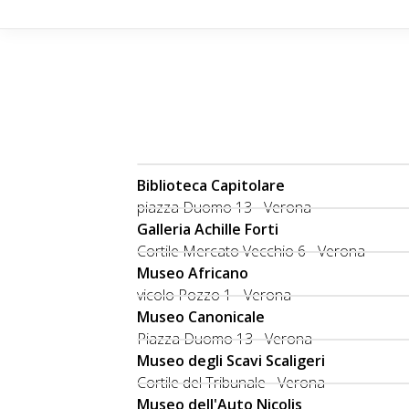
Biblioteca Capitolare
piazza Duomo 13 - Verona
Galleria Achille Forti
Cortile Mercato Vecchio 6 - Verona
Museo Africano
vicolo Pozzo 1 - Verona
Museo Canonicale
Piazza Duomo 13 - Verona
Museo degli Scavi Scaligeri
Cortile del Tribunale - Verona
Museo dell'Auto Nicolis