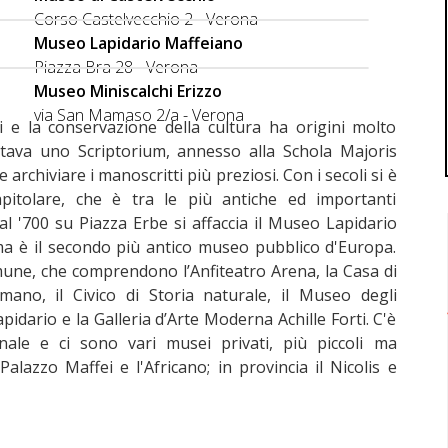
Corso Castelvecchio 2 - Verona
Museo Lapidario Maffeiano
Piazza Bra 28 - Verona
Museo Miniscalchi Erizzo
via San Mamaso 2/a - Verona
 e la conservazione della cultura ha origini molto
pitava uno Scriptorium, annesso alla Schola Majoris
e archiviare i manoscritti più preziosi. Con i secoli si è
Capitolare, che è tra le più antiche ed importanti
al '700 su Piazza Erbe si affaccia il Museo Lapidario
ma è il secondo più antico museo pubblico d'Europa.
omune, che comprendono l’Anfiteatro Arena, la Casa di
omano, il Civico di Storia naturale, il Museo degli
apidario e la Galleria d’Arte Moderna Achille Forti. C'è
ale e ci sono vari musei privati, più piccoli ma
 Palazzo Maffei e l'Africano; in provincia il Nicolis e