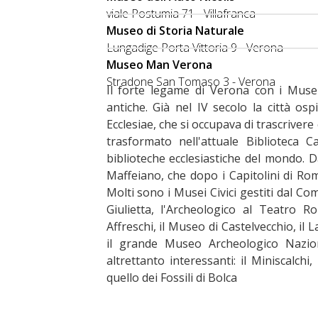
viale Postumia 71 - Villafranca
Museo di Storia Naturale
Lungadige Porta Vittoria 9 - Verona
Museo Man Verona
Stradone San Tomaso 3 - Verona
Il forte legame di Verona con i Musei
antiche. Già nel IV secolo la città os
Ecclesiae, che si occupava di trascrivere 
trasformato nell'attuale Biblioteca 
biblioteche ecclesiastiche del mondo. D
Maffeiano, che dopo i Capitolini di Ro
Molti sono i Musei Civici gestiti dal C
Giulietta, l'Archeologico al Teatro R
Affreschi, il Museo di Castelvecchio, il L
il grande Museo Archeologico Nazion
altrettanto interessanti: il Miniscalchi,
quello dei Fossili di Bolca