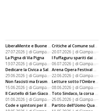
LiberaMente e Buone Ferie
Critiche al Comune sulla Sicurezza
27.07.2026 | di Giampaolo Beschin
20.07.2026 | di Giampaolo Beschin
La Pigna di Via Pigna
I Fuffaguru spariti dai social
13.07.2026 | di Giampaolo Beschin
06.07.2026 | di Giampaolo Beschin
Dedicare la Civica a Salgari
Arena Opera Festival 2027
29.06.2026 | di Giampaolo Beschin
22.06.2026 | di Giampaolo Beschin
Non fascisti ma Erasmus ubriachi
Letture sotto l'Ombrellone
15.06.2026 | di Giampaolo Beschin
08.06.2026 | di Giampaolo Beschin
Il Castello di San Giacomo
Toto Sindaco, la corsa è partita
01.06.2026 | di Giampaolo Beschin
25.05.2026 | di Giampaolo Beschin
Code e spintoni per il Royal Pop
Partito dell'Uomo Qualunque