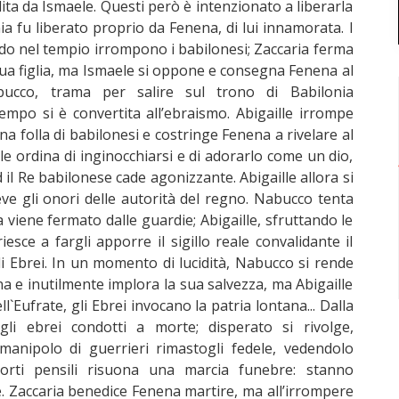
dita da Ismaele. Questi però è intenzionato a liberarla
a fu liberato proprio da Fenena, di lui innamorata. I
o nel tempio irrompono i babilonesi; Zaccaria ferma
a figlia, ma Ismaele si oppone e consegna Fenena al
Nabucco, trama per salire sul trono di Babilonia
empo si è convertita all’ebraismo. Abigaille irrompe
a folla di babilonesi e costringe Fenena a rivelare al
e ordina di inginocchiarsi e di adorarlo come un dio,
d il Re babilonese cade agonizzante. Abigaille allora si
ve gli onori delle autorità del regno. Nabucco tenta
 viene fermato dalle guardie; Abigaille, sfruttando le
iesce a fargli apporre il sigillo reale convalidante il
 Ebrei. In un momento di lucidità, Nabucco si rende
 e inutilmente implora la sua salvezza, ma Abigaille
l`Eufrate, gli Ebrei invocano la patria lontana... Dalla
i ebrei condotti a morte; disperato si rivolge,
manipolo di guerrieri rimastogli fedele, vedendolo
 orti pensili risuona una marcia funebre: stanno
. Zaccaria benedice Fenena martire, ma all’irrompere