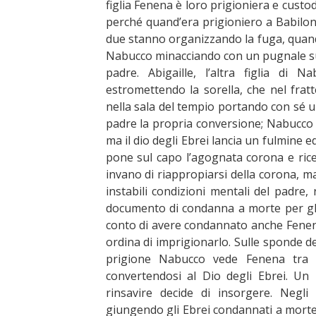
figlia Fenena è loro prigioniera e custo
perché quand’era prigioniero a Babiloni
due stanno organizzando la fuga, quand
Nabucco minacciando con un pugnale su
padre. Abigaille, l’altra figlia di 
estromettendo la sorella, che nel fratt
nella sala del tempio portando con sé un
padre la propria conversione; Nabucco l
ma il dio degli Ebrei lancia un fulmine e
pone sul capo l’agognata corona e rice
invano di riappropiarsi della corona, ma
instabili condizioni mentali del padre, r
documento di condanna a morte per gli
conto di avere condannato anche Fenena
ordina di imprigionarlo. Sulle sponde del
prigione Nabucco vede Fenena tra gl
convertendosi al Dio degli Ebrei. Un 
rinsavire decide di insorgere. Negli
giungendo gli Ebrei condannati a morte