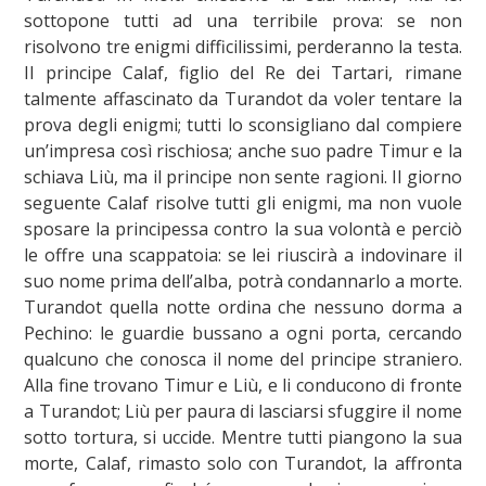
sottopone tutti ad una terribile prova: se non
risolvono tre enigmi difficilissimi, perderanno la testa.
Il principe Calaf, figlio del Re dei Tartari, rimane
talmente affascinato da Turandot da voler tentare la
prova degli enigmi; tutti lo sconsigliano dal compiere
un’impresa così rischiosa; anche suo padre Timur e la
schiava Liù, ma il principe non sente ragioni. Il giorno
seguente Calaf risolve tutti gli enigmi, ma non vuole
sposare la principessa contro la sua volontà e perciò
le offre una scappatoia: se lei riuscirà a indovinare il
suo nome prima dell’alba, potrà condannarlo a morte.
Turandot quella notte ordina che nessuno dorma a
Pechino: le guardie bussano a ogni porta, cercando
qualcuno che conosca il nome del principe straniero.
Alla fine trovano Timur e Liù, e li conducono di fronte
a Turandot; Liù per paura di lasciarsi sfuggire il nome
sotto tortura, si uccide. Mentre tutti piangono la sua
morte, Calaf, rimasto solo con Turandot, la affronta