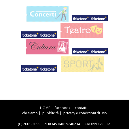
HOME
|
facebook
|
contatti
|
chi siamo
|
pubblicità
|
privacy e condizioni di uso
(C) 2001-2099 | ZERO45 04019740234 |
GRUPPO VOLTA