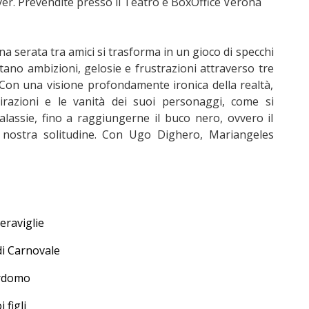
oyer. Prevendite presso il Teatro e BoxOffice Verona
a serata tra amici si trasforma in un gioco di specchi
ano ambizioni, gelosie e frustrazioni attraverso tre
 Con una visione profondamente ironica della realtà,
pirazioni e le vanità dei suoi personaggi, come si
galassie, fino a raggiungerne il buco nero, ovvero il
nostra solitudine. Con Ugo Dighero, Mariangeles
eraviglie
di Carnovale
ordomo
 figli