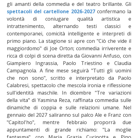
gli amanti della commedia e del teatro brillante. Gli
spettacoli del cartellone 2026-2027
confermano la
volontà di coniugare qualità artistica e
intrattenimento, alternando testi classici e
contemporanei, comicità intelligente e interpreti di
primo piano. La stagione si apre con "Ciò che vide il
maggiordomo" di Joe Orton; commedia irriverente e
ricca di colpi di scena diretta da Giovanni Anfuso, con
Giampiero Ingrassia, Paolo Triestino e Claudia
Campagnola. A fine mese seguirà "Tutti gli uomini
che non sono", scritto e interpretato da Paolo
Calabresi, spettacolo che mescola ironia e riflessione
sull'identità maschile. In dicembre "Tre variazioni
della vita" di Yasmina Reza, raffinata commedia sulle
dinamiche di coppia e sulle relazioni umane. Nel
gennaio del 2027 saliranno sul palco Ale e Franz con
"Capitol'ho", mentre febbraio proporrà due
appuntamenti di grande richiamo: "La moglie
fantasma" con Maria Grazia Cucinotta e Pino