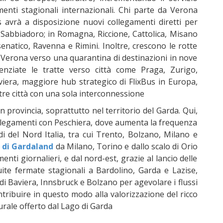
menti stagionali internazionali. Chi parte da Verona
s avrà a disposizione nuovi collegamenti diretti per
Sabbiadoro; in Romagna, Riccione, Cattolica, Misano
senatico, Ravenna e Rimini. Inoltre, crescono le rotte
da Verona verso una quarantina di destinazioni in nove
tenziate le tratte verso città come Praga, Zurigo,
iera, maggiore hub strategico di FlixBus in Europa,
ltre città con una sola interconnessione
 provincia, soprattutto nel territorio del Garda. Qui,
llegamenti con Peschiera, dove aumenta la frequenza
odi del Nord Italia, tra cui Trento, Bolzano, Milano e
 di Gardaland
da Milano, Torino e dallo scalo di Orio
enti giornalieri, e dal nord-est, grazie al lancio delle
uite fermate stagionali a Bardolino, Garda e Lazise,
di Baviera, Innsbruck e Bolzano per agevolare i flussi
ontribuire in questo modo alla valorizzazione del ricco
urale offerto dal Lago di Garda