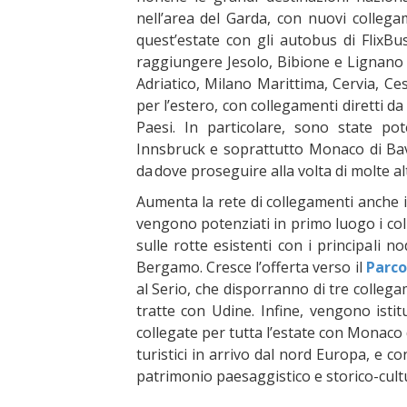
nell’area del Garda, con nuovi collega
quest’estate con gli autobus di FlixBu
raggiungere Jesolo, Bibione e Lignano 
Adriatico, Milano Marittima, Cervia, Ce
per l’estero, con collegamenti diretti 
Paesi. In particolare, sono state po
Innsbruck e soprattutto Monaco di Bav
da dove proseguire alla volta di molte a
Aumenta la rete di collegamenti anche in
vengono potenziati in primo luogo i co
sulle rotte esistenti con i principali n
Bergamo. Cresce l’offerta verso il
Parco
al Serio, che disporranno di tre collegam
tratte con Udine. Infine, vengono istit
collegate per tutta l’estate con Monaco 
turistici in arrivo dal nord Europa, e c
patrimonio paesaggistico e storico-cult