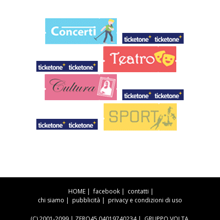
HOME
|
facebook
|
contatti
|
chi siamo
|
pubblicità
|
privacy e condizioni di uso
(C) 2001-2099 | ZERO45 04019740234 |
GRUPPO VOLTA