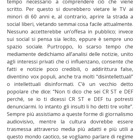
tempo necessario a comprendere ciò che viene
scritto. Per questo si dovrebbero vietare le TV ai
minori di 60 anni e, al contrario, aprire la strada a
social liberi, vietando semmai cosa facile attualmente.
Nessuno accetterebbe un’offesa in pubblico; invece
sui social si pensa sia lecito, eppure è sempre uno
spazio sociale. Purtroppo, lo scarso tempo che
mediamente dedichiamo all’analisi delle notizie, unito
agli interessi privati che ci influenzano, consente che
fatti e notizie poco credibili, o addirittura false,
diventino vox populi, anche tra molti “disintellettuali”
o intellettuali disinformati. C’è un vecchio detto
popolare che dice: “Non ti dico che sei CR ST e DEF
perché, se io ti dicessi CR ST e DEF tu potresti
denunciarmi. Io intanto gli insulti li ho detti tre volte”.
Sempre più assistiamo a queste forme di giornalismo
audiovisivo, mentre la cultura dovrebbe essere
trasmessa attraverso media più adatti e più utili a
questo mondo caotico, se vogliamo parlare di regime