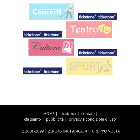
HOME
|
facebook
|
contatti
|
chi siamo
|
pubblicità
|
privacy e condizioni di uso
(C) 2001-2099 | ZERO45 04019740234 |
GRUPPO VOLTA