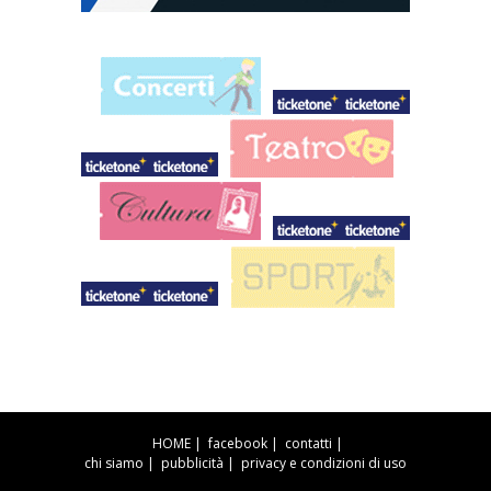
HOME
|
facebook
|
contatti
|
chi siamo
|
pubblicità
|
privacy e condizioni di uso