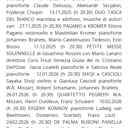
pianoforte Claude Debussy, Aleksandr Skrjabin,
Fryderyk Chopin 13.11.2025 (h 20.30) DUO TASCA
DEL BIANCO marimba e xilofono, musiche di autori
vari 27.11.2025 (h 20.30) PAGANO e KROMER Ettore
Pagano violoncello e Maximilian Kromer pianoforte
Johannes Brahms, Mario Castelnuovo-Tedesco, Ezio
Bosso 11.12.2025 (h 20.30) PETITE MESSE
SOLENNELLE di Gioachino Rossini con Mario Lanaro
direttore Coro Friuli Venezia Giulia del m. Cristiano
Dell’Oste Ilaria Loatelli pianoforte e Sabrina Reale
pianoforte 12.01.2026 (h 20.30) SHOJI e CASCIOLI
Sayaka Shoji violino e Gianluca Cascioli pianoforte
W.A. Mozart, Robert Schumann, Johannes Brahms
26.01.2026 (h 20.30) QUARTETTO PEGREFFI W.A.
Mozart, Henri Dutilleux, Franz Schubert 10.02.2026
(h 20.30) EVGENY KONNOV pianoforte Ludwig van
Beethoven, Domenico Scarlatti, Franz Liszt
24.02.2026 (h 20.30) DE PALMA RUBONI PANELLA