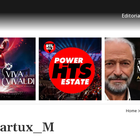
Editoria
Home
Martux_M