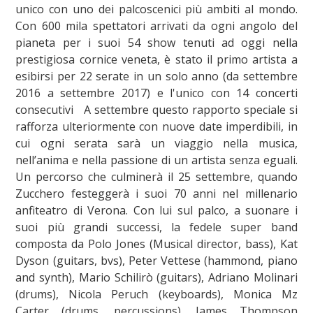
unico con uno dei palcoscenici più ambiti al mondo.
Con 600 mila spettatori arrivati da ogni angolo del
pianeta per i suoi 54 show tenuti ad oggi nella
prestigiosa cornice veneta, è stato il primo artista a
esibirsi per 22 serate in un solo anno (da settembre
2016 a settembre 2017) e l'unico con 14 concerti
consecutivi A settembre questo rapporto speciale si
rafforza ulteriormente con nuove date imperdibili, in
cui ogni serata sarà un viaggio nella musica,
nell’anima e nella passione di un artista senza eguali.
Un percorso che culminerà il 25 settembre, quando
Zucchero festeggerà i suoi 70 anni nel millenario
anfiteatro di Verona. Con lui sul palco, a suonare i
suoi più grandi successi, la fedele super band
composta da Polo Jones (Musical director, bass), Kat
Dyson (guitars, bvs), Peter Vettese (hammond, piano
and synth), Mario Schilirò (guitars), Adriano Molinari
(drums), Nicola Peruch (keyboards), Monica Mz
Carter (drums, percussions), James Thompson