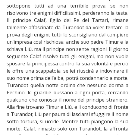
sottopone tutti ad una terribile prova: se non
risolvono tre enigmi difficilissimi, perderanno la testa.
Il principe Calaf, figlio del Re dei Tartari, rimane
talmente affascinato da Turandot da voler tentare la
prova degli enigmi; tutti lo sconsigliano dal compiere
un’impresa così rischiosa; anche suo padre Timur e la
schiava Liù, ma il principe non sente ragioni. Il giorno
seguente Calaf risolve tutti gli enigmi, ma non vuole
sposare la principessa contro la sua volontà e perciò
le offre una scappatoia: se lei riuscirà a indovinare il
suo nome prima dell’alba, potrà condannarlo a morte.
Turandot quella notte ordina che nessuno dorma a
Pechino: le guardie bussano a ogni porta, cercando
qualcuno che conosca il nome del principe straniero.
Alla fine trovano Timur e Liù, e li conducono di fronte
a Turandot; Liù per paura di lasciarsi sfuggire il nome
sotto tortura, si uccide. Mentre tutti piangono la sua
morte, Calaf, rimasto solo con Turandot, la affronta