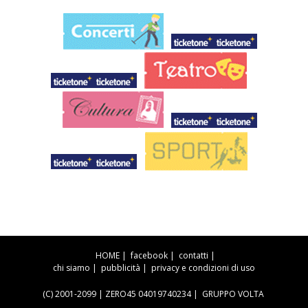
HOME
|
facebook
|
contatti
|
chi siamo
|
pubblicità
|
privacy e condizioni di uso
(C) 2001-2099 | ZERO45 04019740234 |
GRUPPO VOLTA