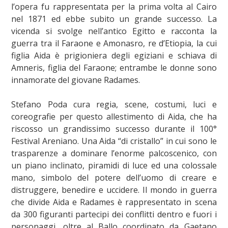
l’opera fu rappresentata per la prima volta al Cairo
nel 1871 ed ebbe subito un grande successo. La
vicenda si svolge nell’antico Egitto e racconta la
guerra tra il Faraone e Amonasro, re d’Etiopia, la cui
figlia Aida è prigioniera degli egiziani e schiava di
Amneris, figlia del Faraone; entrambe le donne sono
innamorate del giovane Radames.
Stefano Poda cura regia, scene, costumi, luci e
coreografie per questo allestimento di Aida, che ha
riscosso un grandissimo successo durante il 100°
Festival Areniano. Una Aida “di cristallo” in cui sono le
trasparenze a dominare l’enorme palcoscenico, con
un piano inclinato, piramidi di luce ed una colossale
mano, simbolo del potere dell’uomo di creare e
distruggere, benedire e uccidere. Il mondo in guerra
che divide Aida e Radames è rappresentato in scena
da 300 figuranti partecipi dei conflitti dentro e fuori i
personaggi, oltre al Ballo coordinato da Gaetano