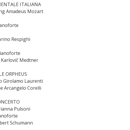
UMENTALE ITALIANA
ang Amadeus Mozart
anoforte
orino Respighi
ianoforte
 Karlovič Medtner
MBLE ORPHEUS
o Girolamo Laurenti
e Arcangelo Corelli
 CONCERTO
rianna Pulsoni
ianoforte
Robert Schumann