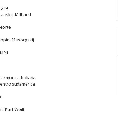
LISTA
vinskij, Milhaud
oforte
hopin, Musorgskij
LINI
larmonica Italiana
centro sudamerica
ce
n, Kurt Weill