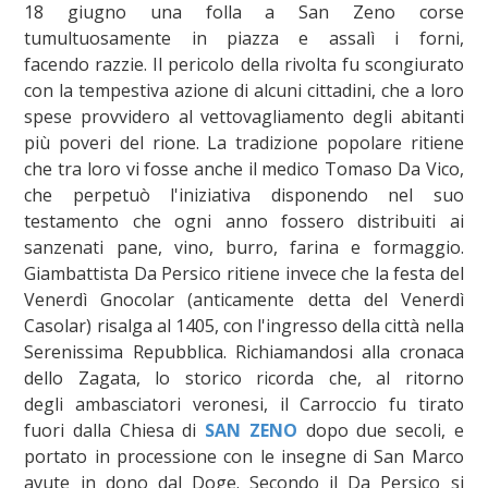
18 giugno una folla a San Zeno corse
tumultuosamente in piazza e assalì i forni,
facendo razzie. Il pericolo della rivolta fu scongiurato
con la tempestiva azione di alcuni cittadini, che a loro
spese provvidero al vettovagliamento degli abitanti
più poveri del rione. La tradizione popolare ritiene
che tra loro vi fosse anche il medico Tomaso Da Vico,
che perpetuò l'iniziativa disponendo nel suo
testamento che ogni anno fossero distribuiti ai
sanzenati pane, vino, burro, farina e formaggio.
Giambattista Da Persico ritiene invece che la festa del
Venerdì Gnocolar (anticamente detta del Venerdì
Casolar) risalga al 1405, con l'ingresso della città nella
Serenissima Repubblica. Richiamandosi alla cronaca
dello Zagata, lo storico ricorda che, al ritorno
degli ambasciatori veronesi, il Carroccio fu tirato
fuori dalla Chiesa di
SAN ZENO
dopo due secoli, e
portato in processione con le insegne di San Marco
avute in dono dal Doge. Secondo il Da Persico si