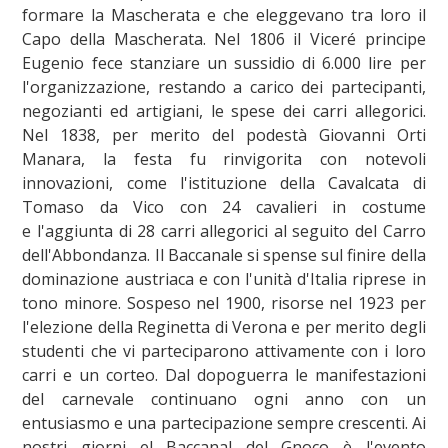
formare la Mascherata e che eleggevano tra loro il
Capo della Mascherata. Nel 1806 il Viceré principe
Eugenio fece stanziare un sussidio di 6.000 lire per
l'organizzazione, restando a carico dei partecipanti,
negozianti ed artigiani, le spese dei carri allegorici.
Nel 1838, per merito del podestà Giovanni Orti
Manara, la festa fu rinvigorita con notevoli
innovazioni, come l'istituzione della Cavalcata di
Tomaso da Vico con 24 cavalieri in costume
e l'aggiunta di 28 carri allegorici al seguito del Carro
dell'Abbondanza. Il Baccanale si spense sul finire della
dominazione austriaca e con l'unità d'Italia riprese in
tono minore. Sospeso nel 1900, risorse nel 1923 per
l'elezione della Reginetta di Verona e per merito degli
studenti che vi parteciparono attivamente con i loro
carri e un corteo. Dal dopoguerra le manifestazioni
del carnevale continuano ogni anno con un
entusiasmo e una partecipazione sempre crescenti. Ai
nostri giorni el Baccanal del Gnoco è l'evento