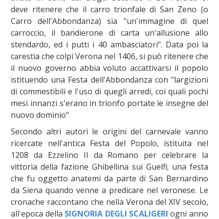
deve ritenere che il carro trionfale di San Zeno (o
Carro dell'Abbondanza) sia "un'immagine di quel
carroccio, il bandierone di carta un'allusione allo
stendardo, ed i putti i 40 ambasciatori". Data poi la
carestia che colpì Verona nel 1406, si può ritenere che
il nuovo governo abbia voluto accattivarsi il popolo
istituendo una Festa dell'Abbondanza con "largizioni
di commestibili e l'uso di quegli arredi, coi quali pochi
mesi innanzi s'erano in trionfo portate le insegne del
nuovo dominio"
Secondo altri autori le origini del carnevale vanno
ricercate nell'antica Festa del Popolo, istituita nel
1208 da Ezzelino II da Romano per celebrare la
vittoria della fazione Ghibellina sui Guelfi; una festa
che fu oggetto anatemi da parte di San Bernardino
da Siena quando venne a predicare nel veronese. Le
cronache raccontano che nella Verona del XIV secolo,
all'epoca della
SIGNORIA DEGLI SCALIGERI
ogni anno