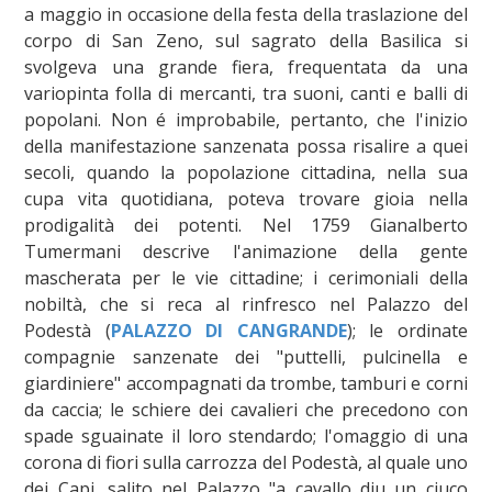
a maggio in occasione della festa della traslazione del
corpo di San Zeno, sul sagrato della Basilica si
svolgeva una grande fiera, frequentata da una
variopinta folla di mercanti, tra suoni, canti e balli di
popolani. Non é improbabile, pertanto, che l'inizio
della manifestazione sanzenata possa risalire a quei
secoli, quando la popolazione cittadina, nella sua
cupa vita quotidiana, poteva trovare gioia nella
prodigalità dei potenti. Nel 1759 Gianalberto
Tumermani descrive l'animazione della gente
mascherata per le vie cittadine; i cerimoniali della
nobiltà, che si reca al rinfresco nel Palazzo del
Podestà (
PALAZZO DI CANGRANDE
); le ordinate
compagnie sanzenate dei "puttelli, pulcinella e
giardiniere" accompagnati da trombe, tamburi e corni
da caccia; le schiere dei cavalieri che precedono con
spade sguainate il loro stendardo; l'omaggio di una
corona di fiori sulla carrozza del Podestà, al quale uno
dei Capi, salito nel Palazzo "a cavallo diu un ciuco