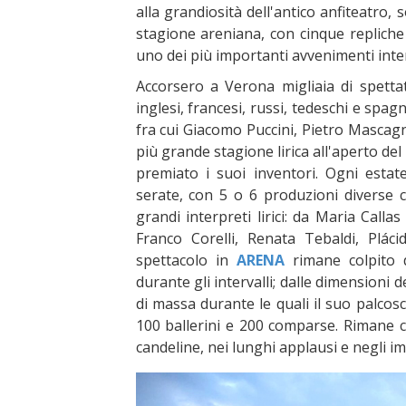
alla grandiosità dell'antico anfiteatro
stagione areniana, con cinque repliche
uno dei più importanti avvenimenti int
Accorsero a Verona migliaia di spetta
inglesi, francesi, russi, tedeschi e spagno
fra cui Giacomo Puccini, Pietro Mascagn
più grande stagione lirica all'aperto de
premiato i suoi inventori. Ogni estat
serate, con 5 o 6 produzioni diverse c
grandi interpreti lirici: da Maria Call
Franco Corelli, Renata Tebaldi, Plá
spettacolo in
ARENA
rimane colpito 
durante gli intervalli; dalle dimensioni d
di massa durante le quali il suo palcosc
100 ballerini e 200 comparse. Rimane co
candeline, nei lunghi applausi e negli imp