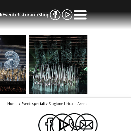
li
Eventi
Ristoranti
Shop
Home
Eventi speciali
Stagione Lirica in Arena