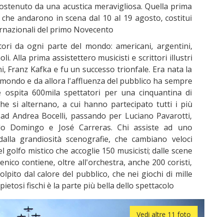
, sostenuto da una acustica meravigliosa. Quella prima
 che andarono in scena dal 10 al 19 agosto, costitui
ernazionali del primo Novecento
tori da ogni parte del mondo: americani, argentini,
li. Alla prima assistettero musicisti e scrittori illustri
i, Franz Kafka e fu un successo trionfale. Era nata la
l mondo e da allora l'affluenza del pubblico ha sempre
e ospita 600mila spettatori per una cinquantina di
he si alternano, a cui hanno partecipato tutti i più
as ad Andrea Bocelli, passando per Luciano Pavarotti,
cido Domingo e José Carreras. Chi assiste ad uno
dalla grandiosità scenografie, che cambiano veloci
el golfo mistico che accoglie 150 musicisti; dalle scene
enico contiene, oltre all'orchestra, anche 200 coristi,
lpito dal calore del pubblico, che nei giochi di mille
ietosi fischi è la parte più bella dello spettacolo
Vedi altre 11 foto