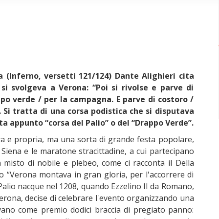
(Inferno, versetti 121/124) Dante Alighieri cita
i svolgeva a Verona: “Poi si rivolse e parve di
ppo verde / per la campagna. E parve di costoro /
. Si tratta di una corsa podistica che si disputava
a appunto “corsa del Palio” o del “Drappo Verde”.
a e propria, ma una sorta di grande festa popolare,
i Siena e le maratone stracittadine, a cui partecipano
n misto di nobile e plebeo, come ci racconta il Della
lio “Verona montava in gran gloria, per l'accorrere di
Il Palio nacque nel 1208, quando Ezzelino II da Romano,
 Verona, decise di celebrare l'evento organizzando una
evano come premio dodici braccia di pregiato panno: