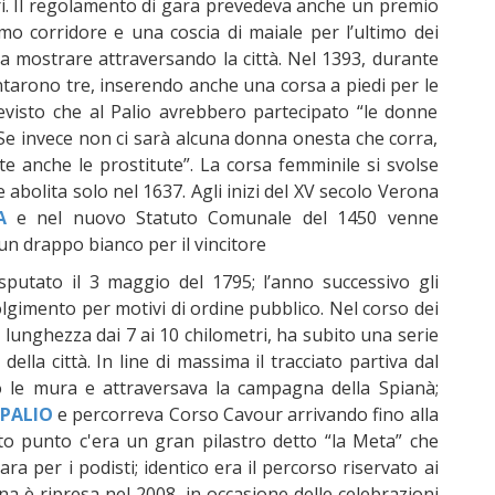
ieri. Il regolamento di gara prevedeva anche un premio
timo corridore e una coscia di maiale per l’ultimo dei
 a mostrare attraversando la città. Nel 1393, durante
ntarono tre, inserendo anche una corsa a piedi per le
visto che al Palio avrebbero partecipato “le donne
Se invece non ci sarà alcuna donna onesta che corra,
te anche le prostitute”. La corsa femminile si svolse
e abolita solo nel 1637. Agli inizi del XV secolo Verona
A
e nel nuovo Statuto Comunale del 1450 venne
 un drappo bianco per il vincitore
sputato il 3 maggio del 1795; l’anno successivo gli
lgimento per motivi di ordine pubblico. Nel corso dei
a lunghezza dai 7 ai 10 chilometri, ha subito una serie
della città. In line di massima il tracciato partiva dal
le mura e attraversava la campagna della Spianà;
PALIO
e percorreva Corso Cavour arrivando fino alla
to punto c'era un gran pilastro detto “la Meta” che
ra per i podisti; identico era il percorso riservato ai
ona è ripresa nel 2008, in occasione delle celebrazioni