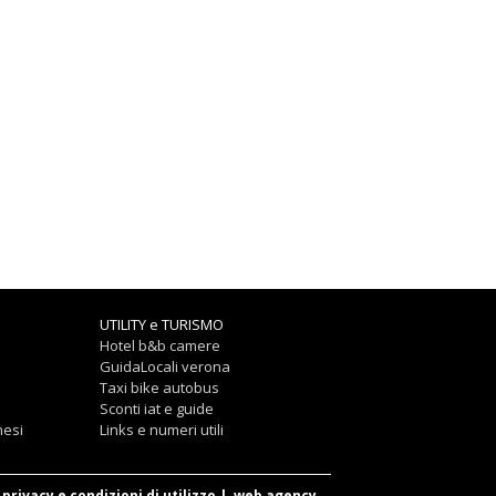
UTILITY e TURISMO
Hotel b&b camere
GuidaLocali verona
Taxi bike autobus
Sconti iat e guide
nesi
Links e numeri utili
privacy e condizioni di utilizzo
|
web agency