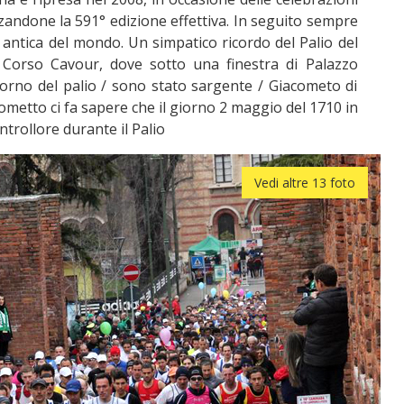
izzandone la 591° edizione effettiva. In seguito sempre
ù antica del mondo. Un simpatico ricordo del Palio del
i Corso Cavour, dove sotto una finestra di Palazzo
 giorno del palio / sono stato sargente / Giacometo di
cometto ci fa sapere che il giorno 2 maggio del 1710 in
ntrollore durante il Palio
Vedi altre 13 foto