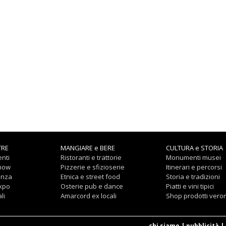
TRE
MANGIARE e BERE
CULTURA e STORIA
nti
Ristoranti e trattorie
Monumenti musei
show
Pizzerie e sfizioserie
Itinerari e percorsi
anza
Etnica e street food
Storia e tradizioni
expo
Osterie pub e dance
Piatti e vini tipici
li
Amarcord ex locali
Shop prodotti vero
chi siamo
|
pubblicità
|