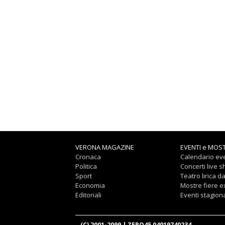
VERONA MAGAZINE
EVENTI e MOS
Cronaca
Calendario eve
Politica
Concerti live 
Sport
Teatro lirica d
Economia
Mostre fiere 
Editoriali
Eventi stagiona
(C) 2001-2099 | ZERO45 04019740234