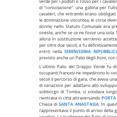
verde per i podisti e rosso per i caval
di “consolazione”: una gallina per l’ul
cavalieri, che entrambi erano obbligati
le dominazione viscontea, le corse dive
donne; nello Statuto Comunale era pre
oneste, anche se ce ne fosse una sola. 
allora in sostituzione verranno accetta
per oltre due secoli, e fu definitivament
entrò nella
SERENISSIMA REPUBBLIC
previsto anche un Palio degli Asini, con
L'ultimo Palio del Drappo Verde fu di
occupanti francesi ne impedirono lo svo
secoli il percorso di gara, che aveva un
di variazioni per adattarsi allo sviluppo 
sobborgo di Tomba, si snodava lungo 
rientrava in città attraversando
PORTA 
Chiesa di
SANTA ANASTASIA
. In ques
rappresentava il punto di arrivo della ga
cavalieri. La tradizione del Palio di Ver