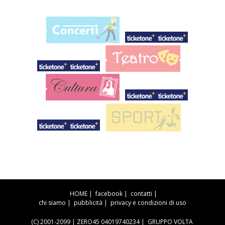
HOME
|
facebook
|
contatti
|
chi siamo
|
pubblicità
|
privacy e condizioni di uso
(C) 2001-2099 | ZERO45 04019740234 |
GRUPPO VOLTA