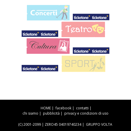
HOME
|
facebook
|
contatti
|
chi siamo
|
pubblicità
|
privacy e condizioni di uso
(C) 2001-2099 | ZERO45 04019740234 |
GRUPPO VOLTA