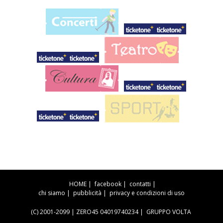
HOME
|
facebook
|
contatti
|
chi siamo
|
pubblicità
|
privacy e condizioni di uso
(C) 2001-2099 | ZERO45 04019740234 |
GRUPPO VOLTA