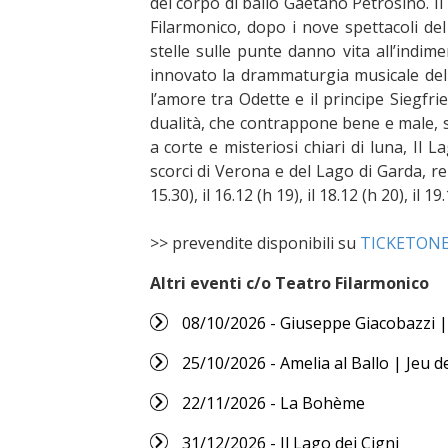
del corpo di ballo Gaetano Petrosino. I
Filarmonico, dopo i nove spettacoli del
stelle sulle punte danno vita all’indim
innovato la drammaturgia musicale dell
l’amore tra Odette e il principe Siegfr
dualità, che contrappone bene e male, s
a corte e misteriosi chiari di luna, Il
scorci di Verona e del Lago di Garda, re
15.30), il 16.12 (h 19), il 18.12 (h 20), il 19
>> prevendite disponibili su
TICKETON
Altri eventi c/o Teatro Filarmonico
08/10/2026 - Giuseppe Giacobazzi |
25/10/2026 - Amelia al Ballo | Jeu d
22/11/2026 - La Bohème
31/12/2026 - Il Lago dei Cigni