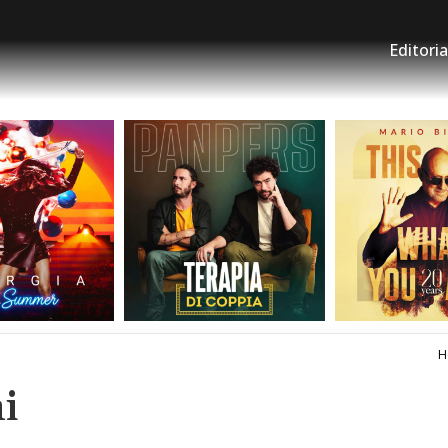
Editoria
H
i