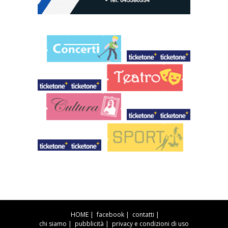
HOME
|
facebook
|
contatti
|
chi siamo
|
pubblicità
|
privacy e condizioni di uso